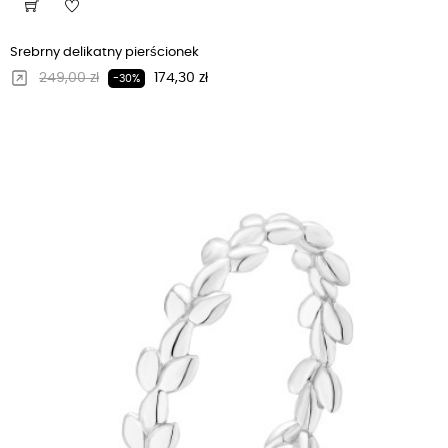
Srebrny delikatny pierścionek
Regularna cena
Cena
249,00 zł
174,30 zł
-30%