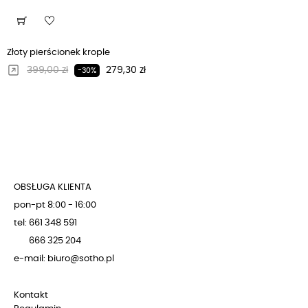
Złoty pierścionek krople
Regularna cena
Cena
399,00 zł
279,30 zł
-30%
OBSŁUGA KLIENTA
pon-pt 8:00 - 16:00
tel: 661 348 591
666 325 204
e-mail: biuro@sotho.pl
Kontakt