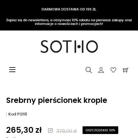
DARMOWA DOSTAWA OD 199 ZŁ
Zapisz się do newslettera, a otrzymasz 10% rabatu na pierwsze zakupy oraz
informacje o nowościach i promocjach!
Przełącz nawigację
☰
Srebrny pierścionek krople
Kod
P0116
265,30 zł
379,00 zł
OSZCZĘDZASZ 30%