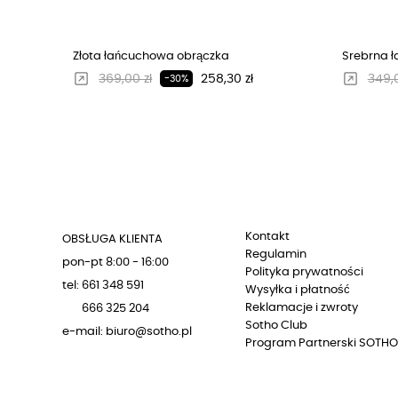
Złota łańcuchowa obrączka
Srebrna 
Regularna cena
Cena
Regu
369,00 zł
258,30 zł
349,0
-30%
Kontakt
OBSŁUGA KLIENTA
Regulamin
pon-pt 8:00 - 16:00
Polityka prywatności
tel: 661 348 591
Wysyłka i płatność
Reklamacje i zwroty
666 325 204
Sotho Club
e-mail: biuro@sotho.pl
Program Partnerski SOTHO