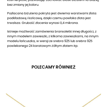
kosmetyków, pozwalając zachować blask biżuterii na dłużej,
bez zmiany jej koloru.
Pozłacana biżuteria pokryta jest dwiema warstwami złota:
podkładową i końcową, dzięki czemu powłoka złota jest
trwalsza. Grubość złocenia wynosi 0,4 mikrona.
Istnieje możliwość zamówienia bransoletki innej długości, z
innym modelem zawieszki, z kilkoma zawieszkami, na innym
modelu łańcuszka, w wersji ze srebra 925 lub srebra 925
powlekanego 24 karatowym żółtym złotem itp.
POLECAMY RÓWNIEŻ