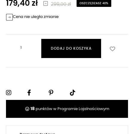
179,40 zł
299,00 zł
OSZCZĘDZASZ 40%
Cena nie uległa zmianie
DODAJ DO KOSZYKA
tag_faces
18
punktów w Programie Lojalnościowym