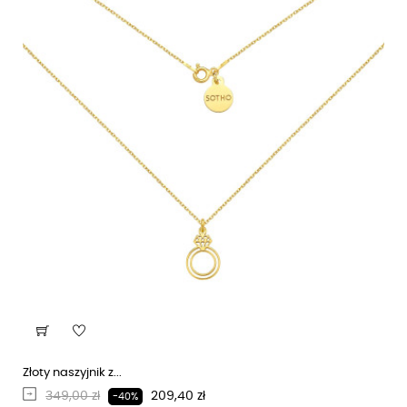
Złoty naszyjnik z...
Regularna cena
Cena
349,00 zł
209,40 zł
-40%