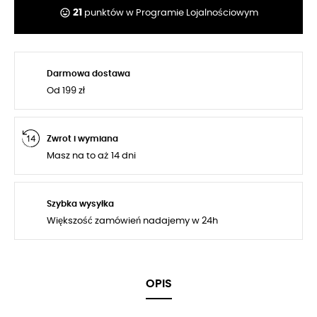
tag_faces
21
punktów w Programie Lojalnościowym
Darmowa dostawa
Od 199 zł
Zwrot i wymiana
Masz na to aż 14 dni
Szybka wysyłka
Większość zamówień nadajemy w 24h
OPIS