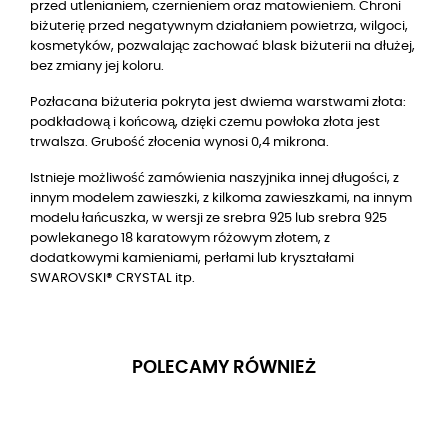
przed utlenianiem, czernieniem oraz matowieniem. Chroni
biżuterię przed negatywnym działaniem powietrza, wilgoci,
kosmetyków, pozwalając zachować blask biżuterii na dłużej,
bez zmiany jej koloru.
Pozłacana biżuteria pokryta jest dwiema warstwami złota:
podkładową i końcową, dzięki czemu powłoka złota jest
trwalsza. Grubość złocenia wynosi 0,4 mikrona.
Istnieje możliwość zamówienia naszyjnika innej długości, z
innym modelem zawieszki, z kilkoma zawieszkami, na innym
modelu łańcuszka, w wersji ze srebra 925 lub srebra 925
powlekanego 18 karatowym różowym złotem, z
dodatkowymi kamieniami, perłami lub kryształami
SWAROVSKI® CRYSTAL itp.
POLECAMY RÓWNIEŻ