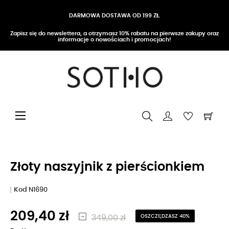
DARMOWA DOSTAWA OD 199 ZŁ
Zapisz się do newslettera, a otrzymasz 10% rabatu na pierwsze zakupy oraz
informacje o nowościach i promocjach!
Przełącz nawigację
☰
Złoty naszyjnik z pierścionkiem
Kod
N1690
209,40 zł
349,00 zł
OSZCZĘDZASZ 40%