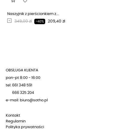
Naszyjnik z pierścionkiem z...
Regularna cena
Cena
349,00 zł
209,40 zł
-40%
OBSŁUGA KLIENTA
pon-pt 8:00 - 16:00
tel: 661 348 591
666 325 204
e-mail: biuro@sotho.pl
Kontakt
Regulamin
Polityka prywatności