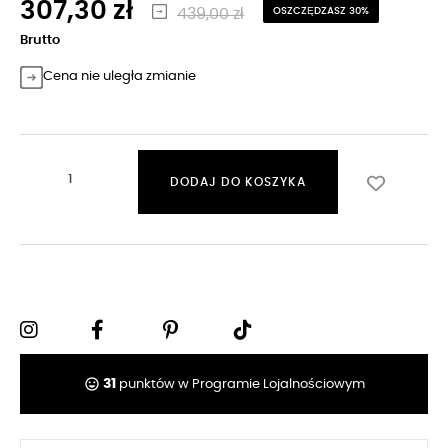
307,30 zł
439,00 zł
OSZCZĘDZASZ 30%
Brutto
Cena nie uległa zmianie
DODAJ DO KOSZYKA
tag_faces
31
punktów w Programie Lojalnościowym