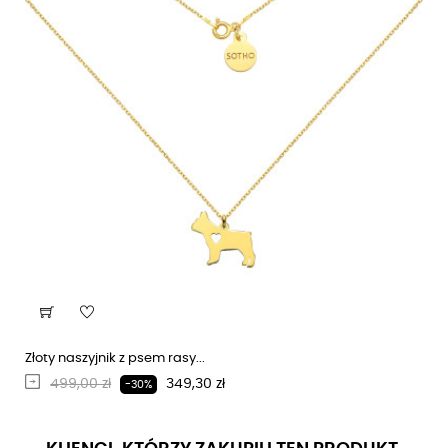
Złoty naszyjnik z psem rasy...
Regularna cena
Cena
499,00 zł
349,30 zł
-30%