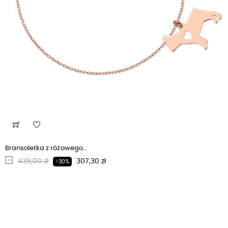
Bransoletka z różowego...
Regularna cena
Cena
439,00 zł
307,30 zł
-30%