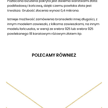
Pozłacana biżuteria pokryta jest dwiema warstwami złota:
podkładową i końcową, dzięki czemu powłoka złota jest
trwalsza. Grubość złocenia wynosi 0,4 mikrona.
Istnieje możliwość zamówienia bransoletki innej długości, z
innym modelem zawieszki, z kilkoma zawieszkami, na innym
modelu łańcuszka, w wersji ze srebra 925 lub srebra 925
powlekanego 18 karatowym różowym złotem itp.
POLECAMY RÓWNIEŻ