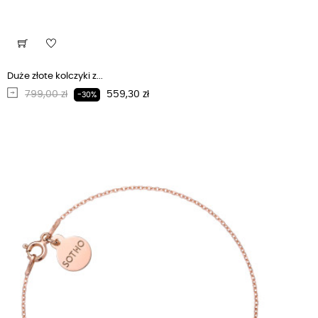
Duże złote kolczyki z...
Regularna cena
Cena
799,00 zł
559,30 zł
-30%