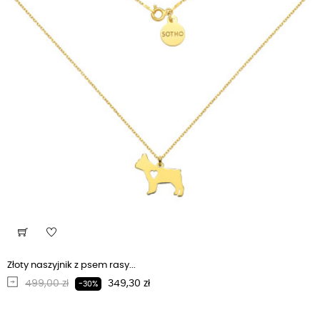
Złoty naszyjnik z psem rasy...
Regularna cena
Cena
499,00 zł
349,30 zł
-30%