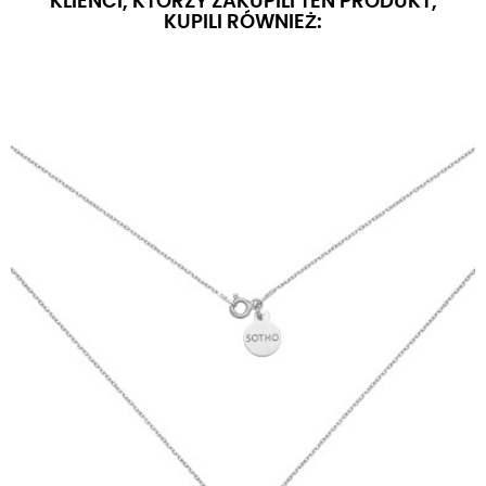
KLIENCI, KTÓRZY ZAKUPILI TEN PRODUKT,
KUPILI RÓWNIEŻ: