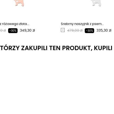
z różowego złota...
Srebrny naszyjnik z psem...
larna cena
Cena
Regularna cena
Cena
0 zł
349,30 zł
479,00 zł
335,30 zł
-30%
-30%
KTÓRZY ZAKUPILI TEN PRODUKT, KUPIL