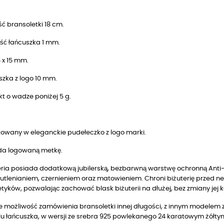
ć bransoletki 18 cm.
ść łańcuszka 1 mm.
6 x 15 mm.
szka z logo 10 mm.
t o wadze poniżej 5 g.
owany w eleganckie pudełeczko z logo marki.
da logowaną metkę.
eria posiada dodatkową jubilerską, bezbarwną warstwę ochronną Anti-T
utlenianiem, czernieniem oraz matowieniem. Chroni biżuterię przed n
yków, pozwalając zachować blask biżuterii na dłużej, bez zmiany jej k
je możliwość zamówienia bransoletki innej długości, z innym modelem 
u łańcuszka, w wersji
ze srebra 925 powlekanego 24 karatowym żółty