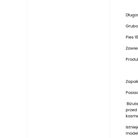
Długoś
Grubo
Pies 1
Zawie
Produk
Zapak
Posia
Biżut
przed 
kosmet
Istnie
model