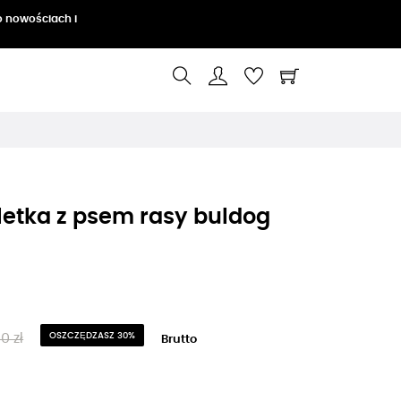
o nowościach i
letka z psem rasy buldog
0 zł
OSZCZĘDZASZ 30%
Brutto