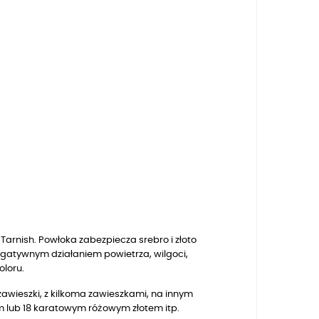
arnish. Powłoka zabezpiecza srebro i złoto
egatywnym działaniem powietrza, wilgoci,
oloru.
zawieszki, z kilkoma zawieszkami, na innym
m lub 18 karatowym różowym złotem
itp.