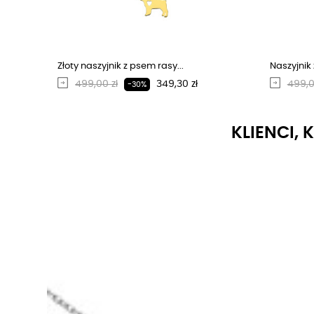
Złoty naszyjnik z psem rasy...
Naszyjnik 
Regularna cena
Cena
Regu
499,00 zł
349,30 zł
499,0
-30%
KLIENCI, 