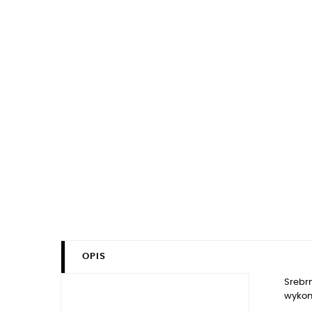
OPIS
Srebrn
wykon