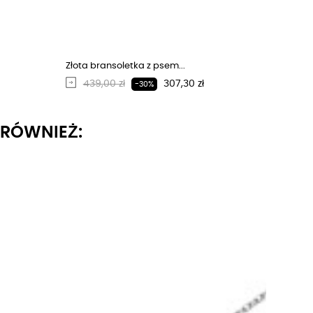
Złota bransoletka z psem...
Regularna cena
Cena
439,00 zł
307,30 zł
-30%
I RÓWNIEŻ: