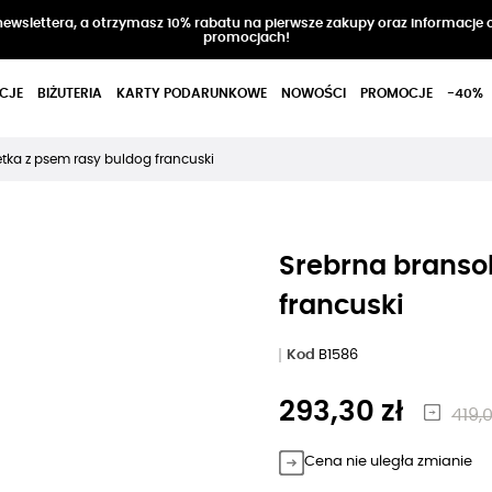
 newslettera, a otrzymasz 10% rabatu na pierwsze zakupy oraz informacje 
promocjach!
CJE
BIŻUTERIA
KARTY PODARUNKOWE
NOWOŚCI
PROMOCJE
-40%
tka z psem rasy buldog francuski
Srebrna branso
francuski
Kod
B1586
293,30 zł
419,0
Cena nie uległa zmianie