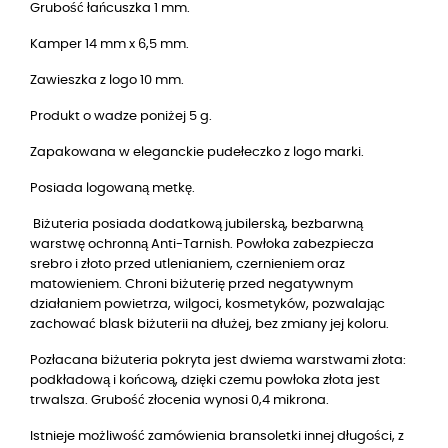
Grubość łańcuszka 1 mm.
Kamper 14 mm x 6,5 mm.
Zawieszka z logo 10 mm.
Produkt o wadze poniżej 5 g.
Zapakowana w eleganckie pudełeczko z logo marki.
Posiada logowaną metkę.
Biżuteria posiada dodatkową jubilerską, bezbarwną
warstwę ochronną Anti-Tarnish. Powłoka zabezpiecza
srebro i złoto przed utlenianiem, czernieniem oraz
matowieniem. Chroni biżuterię przed negatywnym
działaniem powietrza, wilgoci, kosmetyków, pozwalając
zachować blask biżuterii na dłużej, bez zmiany jej koloru.
Pozłacana biżuteria pokryta jest dwiema warstwami złota:
podkładową i końcową, dzięki czemu powłoka złota jest
trwalsza. Grubość złocenia wynosi 0,4 mikrona.
Istnieje możliwość zamówienia bransoletki innej długości, z