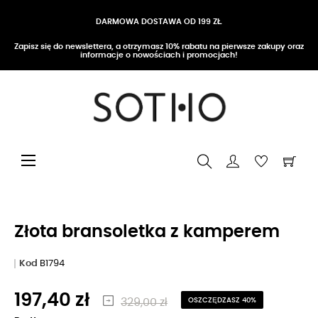
DARMOWA DOSTAWA OD 199 ZŁ
Zapisz się do newslettera, a otrzymasz 10% rabatu na pierwsze zakupy oraz
informacje o nowościach i promocjach!
Przełącz nawigację
☰
Złota bransoletka z kamperem
Kod
B1794
197,40 zł
329,00 zł
OSZCZĘDZASZ 40%