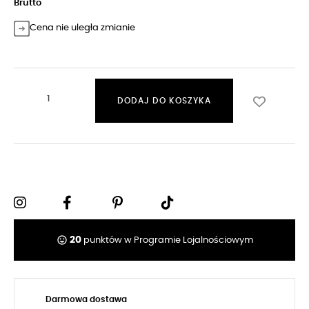
Brutto
Cena nie uległa zmianie
DODAJ DO KOSZYKA
tag_faces
20
punktów w Programie Lojalnościowym
Darmowa dostawa