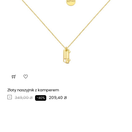
Złoty naszyjnik z kamperem
Regularna cena
Cena
349,00 zł
209,40 zł
-40%