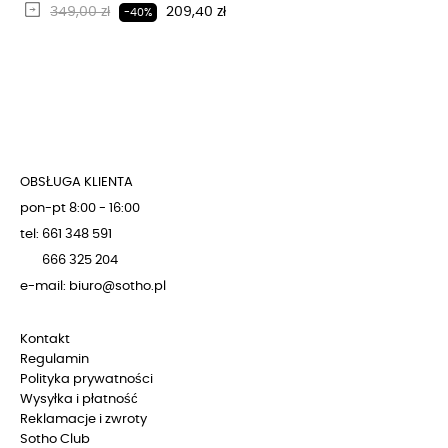
Regularna cena
Cena
349,00 zł
209,40 zł
-40%
OBSŁUGA KLIENTA
pon-pt 8:00 - 16:00
tel: 661 348 591
666 325 204
e-mail: biuro@sotho.pl
Kontakt
Regulamin
Polityka prywatności
Wysyłka i płatność
Reklamacje i zwroty
Sotho Club