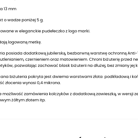
a 13 mm
t o wadze poniżej 5 g.
owane w eleganckie pudełeczko z logo marki.
dają logowaną metkę.
ria posiada dodatkową jubilerską, bezbarwną warstwę ochronną Anti-T
utlenianiem, czernieniem oraz matowieniem. Chroni biżuterię przed n
yków, pozwalając zachować blask biżuterii na dłużej, bez zmiany jej k
ana biżuteria pokryta jest dwiema warstwami złota: podkładową i końc
ć złocenia wynosi 0,4 mikrona.
je możliwość zamówienia kolczyków z dodatkową zawieszką, w wersji z
owym żółtym złotem itp.