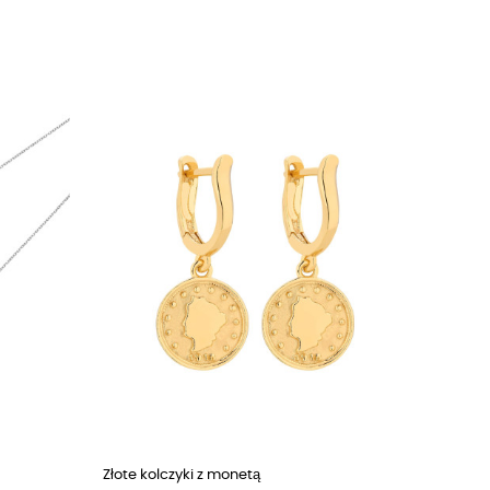
Złote kolczyki z monetą