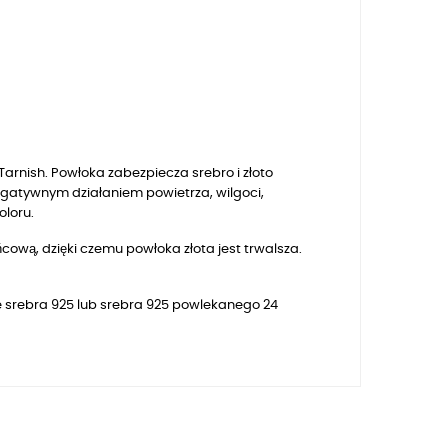
arnish. Powłoka zabezpiecza srebro i złoto
egatywnym działaniem powietrza, wilgoci,
oloru.
ową, dzięki czemu powłoka złota jest trwalsza.
e srebra 925 lub srebra 925 powlekanego 24