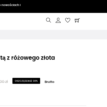
o nowościach i
tą z różowego złota
00 zł
OSZCZĘDZASZ 30%
Brutto