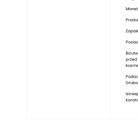
Monet
Produk
Zapak
Posia
Biżute
przed 
kosmet
Pozłac
Gruboś
Istnie
karat