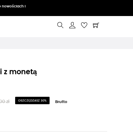
o nowościach i
i z monetą
00 zł
OSZCZĘDZASZ 30%
Brutto