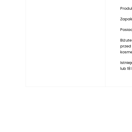
Produk
Zapak
Posia
Biżute
przed 
kosmet
Istni
lub 1