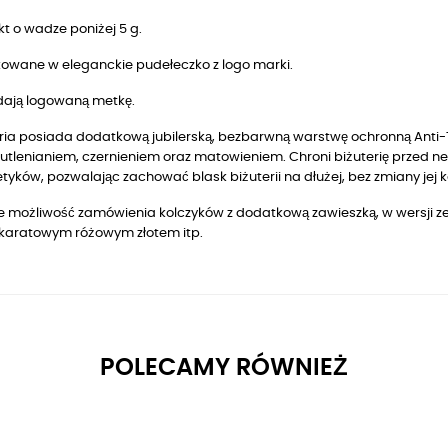
t o wadze poniżej 5 g.
owane w eleganckie pudełeczko z logo marki.
dają logowaną metkę.
ria posiada dodatkową jubilerską, bezbarwną warstwę ochronną Anti-T
utlenianiem, czernieniem oraz matowieniem. Chroni biżuterię przed n
yków, pozwalając zachować blask biżuterii na dłużej, bez zmiany jej k
eje możliwość zamówienia kolczyków z dodatkową zawieszką, w wersji
z
8 karatowym różowym złotem
itp.
POLECAMY RÓWNIEŻ