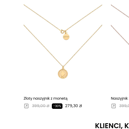
Złoty naszyjnik z monetą
Naszyjnik 
Regularna cena
Cena
Regu
399,00 zł
279,30 zł
399,0
-30%
KLIENCI, 