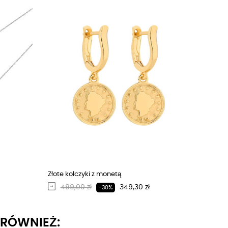
Złote kolczyki z monetą
Regularna cena
Cena
499,00 zł
349,30 zł
-30%
I RÓWNIEŻ: