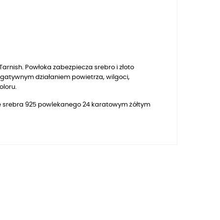
arnish. Powłoka zabezpiecza srebro i złoto
egatywnym działaniem powietrza, wilgoci,
oloru.
e srebra 925 powlekanego 24 karatowym żółtym