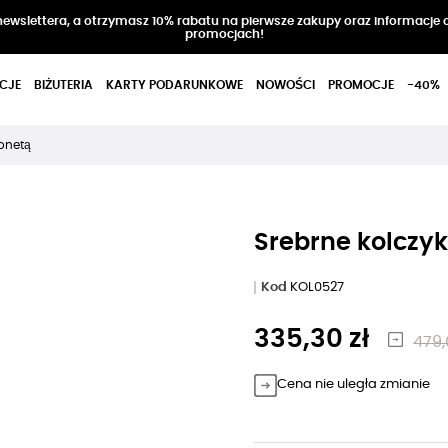
 newslettera, a otrzymasz 10% rabatu na pierwsze zakupy oraz informacje 
promocjach!
CJE
BIŻUTERIA
KARTY PODARUNKOWE
NOWOŚCI
PROMOCJE
-40%
monetą
Srebrne kolczyk
Kod
KOL0527
335,30 zł
479,
Cena nie uległa zmianie