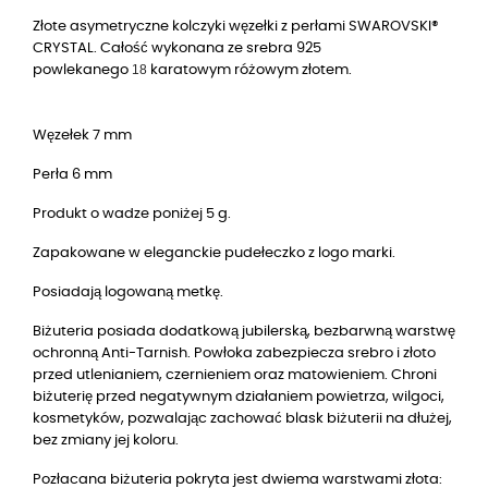
Złote asymetryczne kolczyki węzełki z perłami SWAROVSKI®
CRYSTAL. Całość wykonana ze srebra 925
18
powlekanego
karatowym różowym złotem.
Węzełek 7 mm
Perła 6 mm
Produkt o wadze poniżej 5 g.
Zapakowane w eleganckie pudełeczko z logo marki.
Posiadają logowaną metkę.
Biżuteria posiada dodatkową jubilerską, bezbarwną warstwę
ochronną Anti-Tarnish. Powłoka zabezpiecza srebro i złoto
przed utlenianiem, czernieniem oraz matowieniem. Chroni
biżuterię przed negatywnym działaniem powietrza, wilgoci,
kosmetyków, pozwalając zachować blask biżuterii na dłużej,
bez zmiany jej koloru.
Pozłacana biżuteria pokryta jest dwiema warstwami złota: