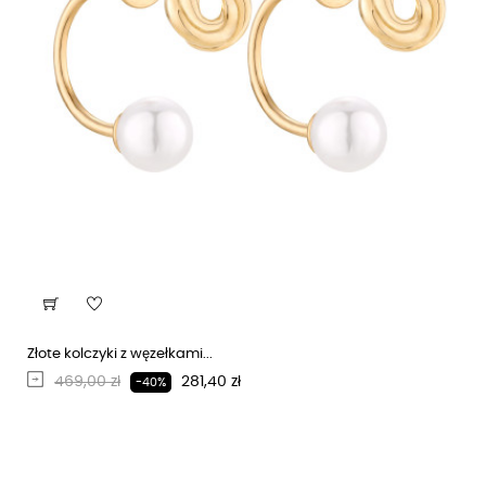
Złote kolczyki z węzełkami...
Regularna cena
Cena
469,00 zł
281,40 zł
-40%