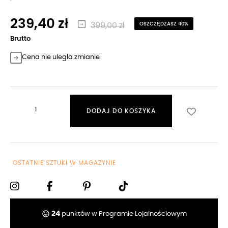
239,40 zł
399,00 zł
OSZCZĘDZASZ 40%
Brutto
Cena nie uległa zmianie
DODAJ DO KOSZYKA
OSTATNIE SZTUKI W MAGAZYNIE
tag_faces
24
punktów w Programie Lojalnościowym