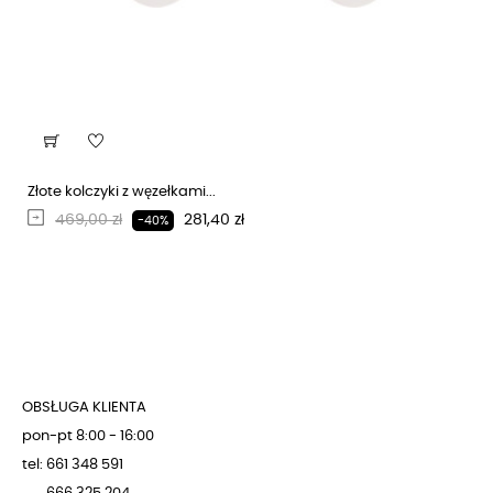
Złote kolczyki z węzełkami...
Regularna cena
Cena
469,00 zł
281,40 zł
-40%
OBSŁUGA KLIENTA
pon-pt 8:00 - 16:00
tel: 661 348 591