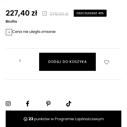
227,40 zł
379,00 zł
OSZCZĘDZASZ 40%
Brutto
Cena nie uległa zmianie
DODAJ DO KOSZYKA
tag_faces
23
punktów w Programie Lojalnościowym