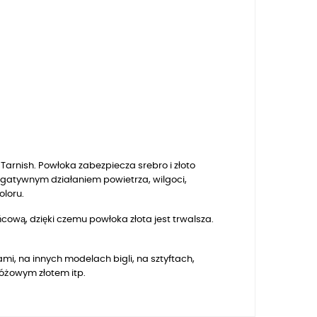
arnish. Powłoka zabezpiecza srebro i złoto
egatywnym działaniem powietrza, wilgoci,
oloru.
ową, dzięki czemu powłoka złota jest trwalsza.
mi, na innych modelach bigli, na sztyftach,
różowym złotem itp.