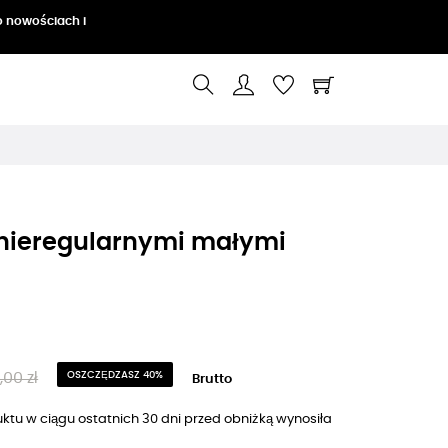
o nowościach i
z nieregularnymi małymi
,00 zł
OSZCZĘDZASZ 40%
Brutto
ktu w ciągu ostatnich 30 dni przed obniżką wynosiła