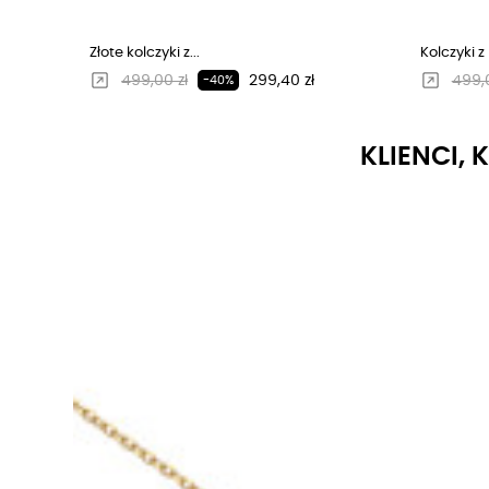
Złote kolczyki z...
Kolczyki z
Regularna cena
Cena
Regu
499,00 zł
299,40 zł
499,0
-40%
KLIENCI, 