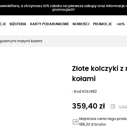
 newslettera, a otrzymasz 10% rabatu na pierwsze zakupy oraz informacje 
promocjach!
CJE
BIŻUTERIA
KARTY PODARUNKOWE
NOWOŚCI
PROMOCJE
-40%
eregularnymi małymi kołami
Złote kolczyki 
kołami
Kod
KOL1482
359,40 zł
599
Najniższa cena tego produ
188,30 zł brutto