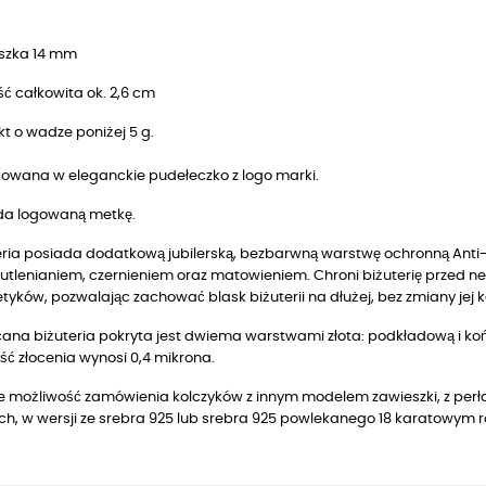
szka 14 mm
ć całkowita ok. 2,6 cm
t o wadze poniżej 5 g.
owana w eleganckie pudełeczko z logo marki.
da logowaną metkę.
ria posiada dodatkową jubilerską, bezbarwną warstwę ochronną Anti-T
utlenianiem, czernieniem oraz matowieniem. Chroni biżuterię przed n
yków, pozwalając zachować blask biżuterii na dłużej, bez zmiany jej k
ana biżuteria pokryta jest dwiema warstwami złota: podkładową i końc
ć złocenia wynosi 0,4 mikrona.
je możliwość zamówienia kolczyków z innym modelem zawieszki, z perła
ch, w wersji ze srebra 925 lub srebra 925 powlekanego 18 karatowym 