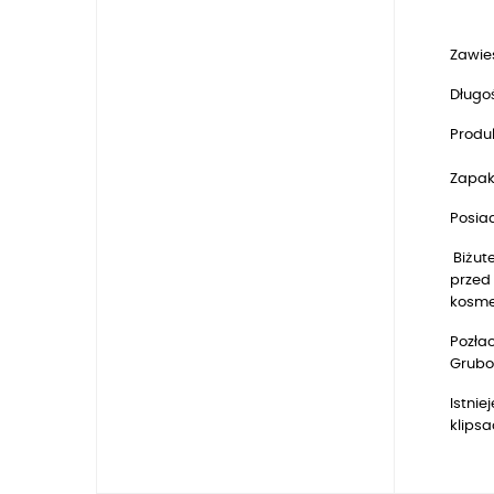
Zawie
Długoś
Produk
Zapak
Posia
Biżute
przed 
kosmet
Pozłac
Gruboś
Istnie
klipsa