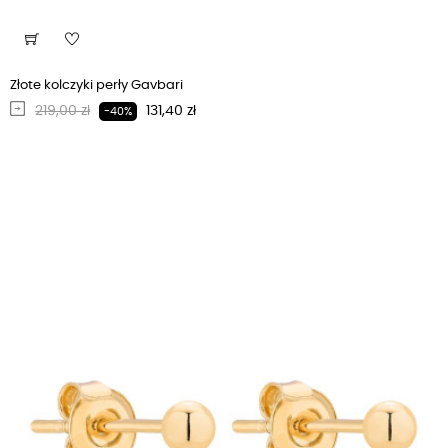
Złote kolczyki perły Gavbari
Regularna cena
Cena
219,00 zł
131,40 zł
-40%