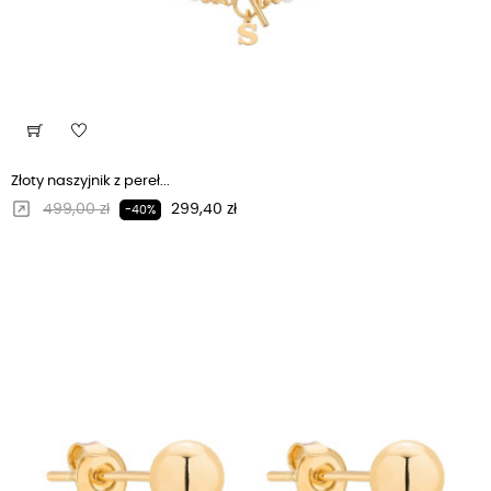
Złoty naszyjnik z pereł...
Regularna cena
Cena
499,00 zł
299,40 zł
-40%