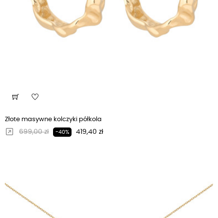
Złote masywne kolczyki półkola
Regularna cena
Cena
699,00 zł
419,40 zł
-40%