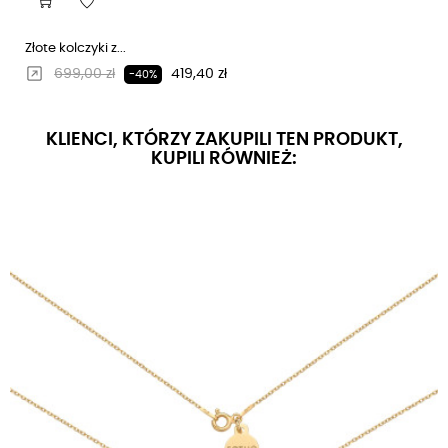
Złote kolczyki z...
Regularna cena
Cena
699,00 zł
419,40 zł
-40%
KLIENCI, KTÓRZY ZAKUPILI TEN PRODUKT,
KUPILI RÓWNIEŻ: