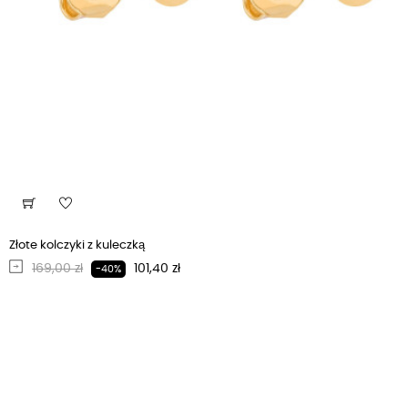
Złote kolczyki z kuleczką
Regularna cena
Cena
169,00 zł
101,40 zł
-40%