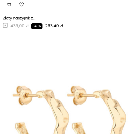
Złoty naszyjnik z...
Regularna cena
Cena
439,00 zł
263,40 zł
-40%