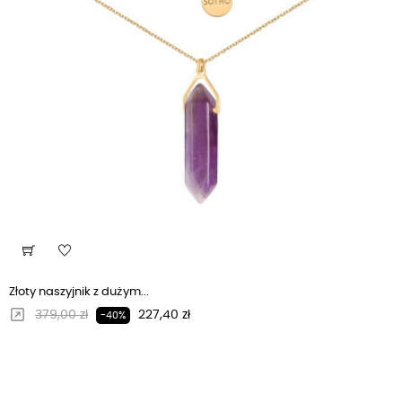
Złoty naszyjnik z dużym...
Regularna cena
Cena
379,00 zł
227,40 zł
-40%