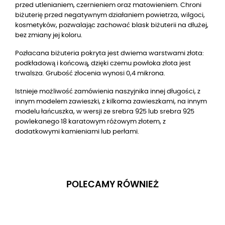
przed utlenianiem, czernieniem oraz matowieniem. Chroni
biżuterię przed negatywnym działaniem powietrza, wilgoci,
kosmetyków, pozwalając zachować blask biżuterii na dłużej,
bez zmiany jej koloru.
Pozłacana biżuteria pokryta jest dwiema warstwami złota:
podkładową i końcową, dzięki czemu powłoka złota jest
trwalsza. Grubość złocenia wynosi 0,4 mikrona.
Istnieje możliwość zamówienia naszyjnika innej długości, z
innym modelem zawieszki, z kilkoma zawieszkami, na innym
modelu łańcuszka, w wersji ze srebra 925 lub srebra 925
powlekanego 18 karatowym różowym złotem, z
dodatkowymi kamieniami lub perłami.
POLECAMY RÓWNIEŻ