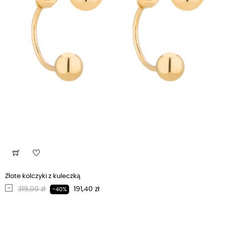
Złote kolczyki z kuleczką
Regularna cena
Cena
319,00 zł
191,40 zł
-40%