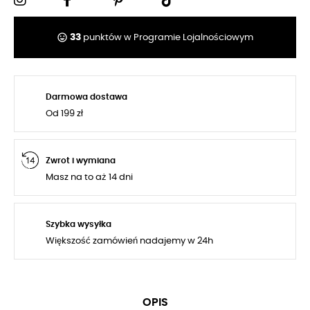
tag_faces
33
punktów w Programie Lojalnościowym
Darmowa dostawa
Od 199 zł
Zwrot i wymiana
Masz na to aż 14 dni
Szybka wysyłka
Większość zamówień nadajemy w 24h
OPIS