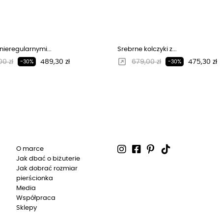
 nieregularnymi...
Srebrne kolczyki z...
larna cena
Cena
Regularna cena
Cena
0 zł
489,30 zł
679,00 zł
475,30 zł
-30%
-30%
O marce
Jak dbać o biżuterie
Jak dobrać rozmiar
pierścionka
Media
Współpraca
Sklepy