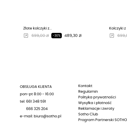
Złote kolczyki z...
Kolczyki z
Regularna cena
Cena
Regu
699,00 zł
489,30 zł
699,0
-30%
Kontakt
OBSŁUGA KLIENTA
Regulamin
pon-pt 8:00 - 16:00
Polityka prywatności
tel: 661 348 591
Wysyłka i płatność
Reklamacje i zwroty
666 325 204
Sotho Club
e-mail: biuro@sotho.pl
Program Partnerski SOTHO