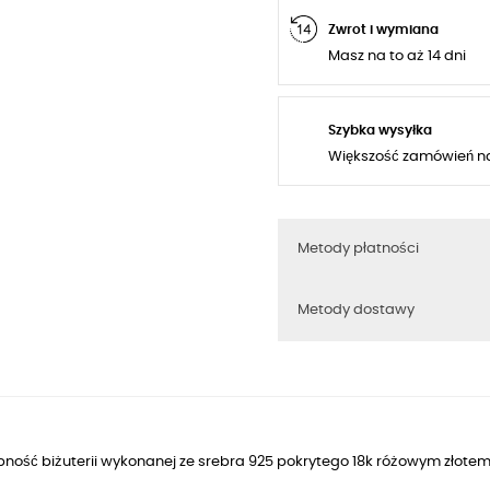
Zwrot i wymiana
Masz na to aż 14 dni
Szybka wysyłka
Większość zamówień n
Metody płatności
Metody dostawy
ność biżuterii wykonanej ze srebra 925 pokrytego 18k różowym złotem