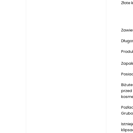
Złote
Zawie
Długoś
Produk
Zapak
Posia
Biżute
przed 
kosmet
Pozłac
Grubo
Istnie
klipsa