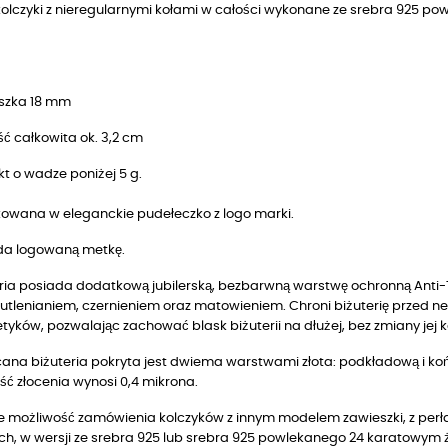
 kolczyki z nieregularnymi kołami w całości wykonane ze srebra 925 
szka 18 mm
ć całkowita ok. 3,2 cm
t o wadze poniżej 5 g.
owana w eleganckie pudełeczko z logo marki.
da logowaną metkę.
ria posiada dodatkową jubilerską, bezbarwną warstwę ochronną Anti-T
utlenianiem, czernieniem oraz matowieniem. Chroni biżuterię przed n
yków, pozwalając zachować blask biżuterii na dłużej, bez zmiany jej k
ana biżuteria pokryta jest dwiema warstwami złota: podkładową i końc
ść złocenia wynosi 0,4 mikrona.
je możliwość zamówienia kolczyków z innym modelem zawieszki, z perła
ch, w wersji ze srebra 925 lub srebra 925 powlekanego 24 karatowym ż