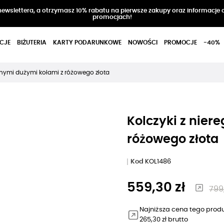
 newslettera, a otrzymasz 10% rabatu na pierwsze zakupy oraz informacje 
promocjach!
CJE
BIŻUTERIA
KARTY PODARUNKOWE
NOWOŚCI
PROMOCJE
-40%
arnymi dużymi kołami z różowego złota
Kolczyki z nier
różowego złota
Kod
KOL1486
559,30 zł
799,
Najniższa cena tego produ
265,30 zł brutto