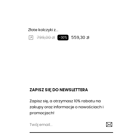
Złote kolczyki z...
Regularna cena
Cena
799,00 zł
559,30 zł
-30%
ZAPISZ SIĘ DO NEWSLETTERA
Zapisz się, a otrzymasz 10% rabatu na
zakupy oraz informacje o nowościach i
promocjach!