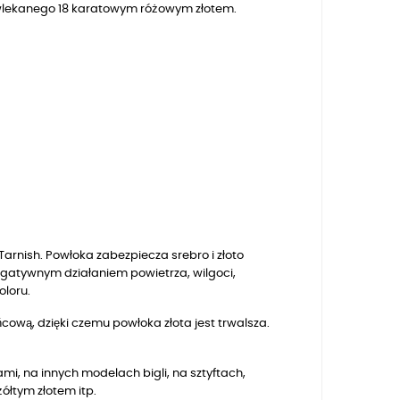
powlekanego 18 karatowym różowym złotem.
arnish. Powłoka zabezpiecza srebro i złoto
egatywnym działaniem powietrza, wilgoci,
oloru.
ową, dzięki czemu powłoka złota jest trwalsza.
mi, na innych modelach bigli, na sztyftach,
ółtym złotem itp.