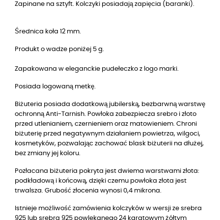
Zapinane na sztyft. Kolczyki posiadają zapięcia (baranki).
Średnica koła 12 mm.
Produkt o wadze poniżej 5 g.
Zapakowana w eleganckie pudełeczko z logo marki.
Posiada logowaną metkę.
Biżuteria posiada dodatkową jubilerską, bezbarwną warstwę
ochronną Anti-Tarnish. Powłoka zabezpiecza srebro i złoto
przed utlenianiem, czernieniem oraz matowieniem. Chroni
biżuterię przed negatywnym działaniem powietrza, wilgoci,
kosmetyków, pozwalając zachować blask biżuterii na dłużej,
bez zmiany jej koloru.
Pozłacana biżuteria pokryta jest dwiema warstwami złota:
podkładową i końcową, dzięki czemu powłoka złota jest
trwalsza. Grubość złocenia wynosi 0,4 mikrona.
Istnieje możliwość zamówienia kolczyków w wersji ze srebra
925 lub srebra 925 powlekanego 24 karatowym żółtym