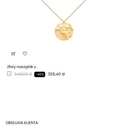
Złoty naszyjnik z...
Regularna cena
Cena
549,00 zł
329,40 zł
-40%
OBSŁUGA KLIENTA