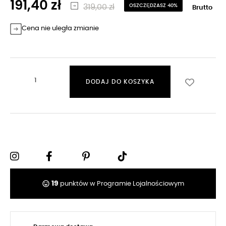
191,40 zł
319,00 zł
OSZCZĘDZASZ 40%
Brutto
Cena nie uległa zmianie
DODAJ DO KOSZYKA
tag_faces
19
punktów w Programie Lojalnościowym