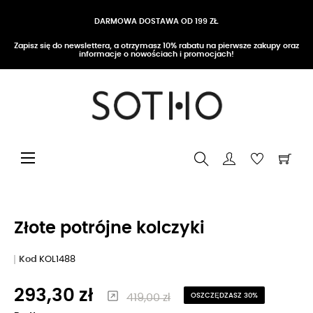
DARMOWA DOSTAWA OD 199 ZŁ
Zapisz się do newslettera, a otrzymasz 10% rabatu na pierwsze zakupy oraz
informacje o nowościach i promocjach!
Przełącz nawigację
☰
Złote potrójne kolczyki
Kod
KOL1488
293,30 zł
419,00 zł
OSZCZĘDZASZ 30%