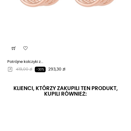
Potrójne kolczyki z...
Regularna cena
Cena
419,00 zł
293,30 zł
-30%
KLIENCI, KTÓRZY ZAKUPILI TEN PRODUKT,
KUPILI RÓWNIEŻ: