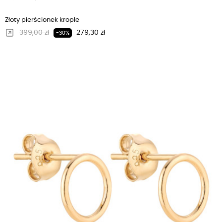
Złoty pierścionek krople
Regularna cena
Cena
399,00 zł
279,30 zł
-30%