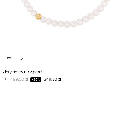
Złoty naszyjnik z pereł...
Regularna cena
Cena
499,00 zł
349,30 zł
-30%