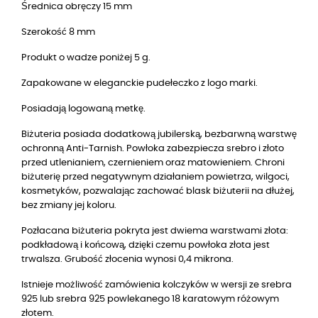
Średnica obręczy 15 mm
Szerokość 8 mm
Produkt o wadze poniżej 5 g.
Zapakowane w eleganckie pudełeczko z logo marki.
Posiadają logowaną metkę.
Biżuteria posiada dodatkową jubilerską, bezbarwną warstwę
ochronną Anti-Tarnish. Powłoka zabezpiecza srebro i złoto
przed utlenianiem, czernieniem oraz matowieniem. Chroni
biżuterię przed negatywnym działaniem powietrza, wilgoci,
kosmetyków, pozwalając zachować blask biżuterii na dłużej,
bez zmiany jej koloru.
Pozłacana biżuteria pokryta jest dwiema warstwami złota:
podkładową i końcową, dzięki czemu powłoka złota jest
trwalsza. Grubość złocenia wynosi 0,4 mikrona.
Istnieje możliwość zamówienia kolczyków w wersji ze srebra
925 lub
srebra 925
powlekanego
18
karatowym różowym
złotem.