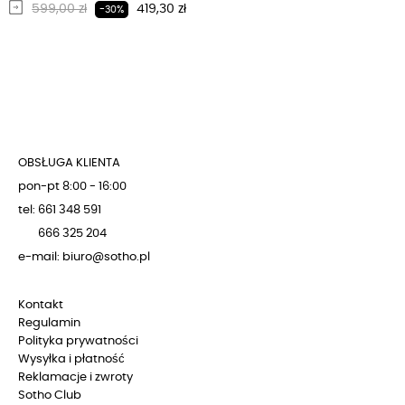
Regularna cena
Cena
599,00 zł
419,30 zł
-30%
OBSŁUGA KLIENTA
pon-pt 8:00 - 16:00
tel: 661 348 591
666 325 204
e-mail: biuro@sotho.pl
Kontakt
Regulamin
Polityka prywatności
Wysyłka i płatność
Reklamacje i zwroty
Sotho Club