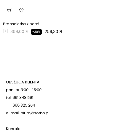
Bransoletka z pereł...
Regularna cena
Cena
369,00 zł
258,30 zł
-30%
OBSŁUGA KLIENTA
pon-pt 8:00 - 16:00
tel: 661 348 591
666 325 204
e-mail: biuro@sotho.pl
Kontakt