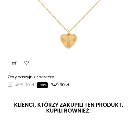
Złoty naszyjnik z sercem
Regularna cena
Cena
499,00 zł
349,30 zł
-30%
KLIENCI, KTÓRZY ZAKUPILI TEN PRODUKT,
KUPILI RÓWNIEŻ: