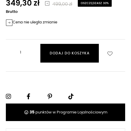
349,30 zł
499,00 zł
OSZCZĘDZASZ 30%
Brutto
Cena nie uległa zmianie
DODAJ DO KOSZYKA
tag_faces
35
punktów w Programie Lojalnościowym