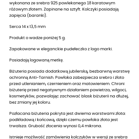
18
wykonana ze srebra 925 powlekanego
karatowym
różowym złotem. Zapinane na sztyft. Kolczyki posiadają
zapięcia (baranki).
Serca 14 x 13,5 mm
Produkt o wadze poniżej 5 g.
Zapakowane w eleganckie pudełeczko z logo marki.
Posiadają logowaną metkę.
Biżuteria posiada dodatkową jubilerską, bezbarwną warstwę
ochronną Anti-Tarnish. Powłoka zabezpiecza srebro i złoto
przed utlenianiem, czernieniem oraz matowieniem. Chroni
biżuterię przed negatywnym działaniem powietrza, wilgoci,
kosmetyków, pozwalając zachować blask biżuterii na dłużej,
bez zmiany jej koloru.
Pozłacana biżuteria pokryta jest dwiema warstwami złota:
podkładową i końcową, dzięki czemu powłoka złota jest
trwalsza. Grubość złocenia wynosi 0,4 mikrona.
Istnieje możliwość zamówienia kolczyków w wersji ze srebra