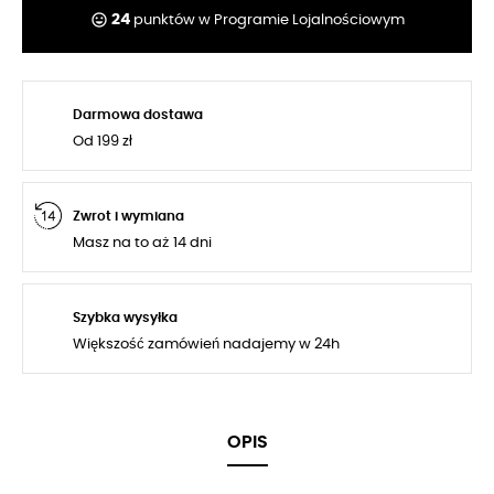
tag_faces
24
punktów w Programie Lojalnościowym
Darmowa dostawa
Od 199 zł
Zwrot i wymiana
Masz na to aż 14 dni
Szybka wysyłka
Większość zamówień nadajemy w 24h
OPIS