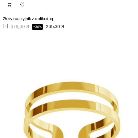
Złoty naszyjnik z delikatną...
Regularna cena
Cena
379,00 zł
265,30 zł
-30%