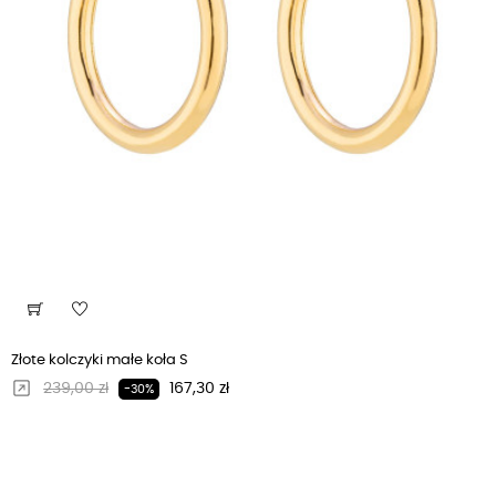
Złote kolczyki małe koła S
Regularna cena
Cena
239,00 zł
167,30 zł
-30%