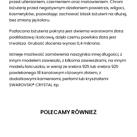
przed utlenianiem, czernieniem oraz matowieniem. Chroni
biżuterię przed negatywnym działaniem powietrza, wilgoci,
kosmetyków, pozwalając zachować blask biżuterii na dłużej,
bez zmiany jej koloru.
Pozłacana biżuteria pokryta jest dwiema warstwami złota:
podkładową i końcową, dzięki czemu powłoka złota jest
trwalsza. Grubość złocenia wynosi 0,4 mikrona.
Istnieje możliwość zamówienia naszyjnika innej długości, z
innym modelem zawieszki, z kilkoma zawieszkami, na innym
modelu łańcuszka, w wersji ze srebra 925 lub srebra 925
powlekanego 18 karatowym różowym złotem, z
dodatkowymi kamieniami, perłami lub kryształami
SWAROVSKI® CRYSTAL itp.
POLECAMY RÓWNIEŻ