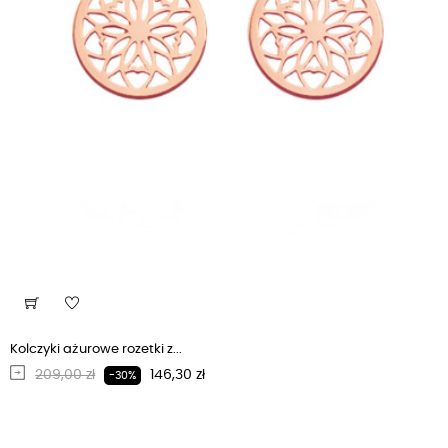
Kolczyki ażurowe rozetki z...
Regularna cena
Cena
209,00 zł
146,30 zł
-30%