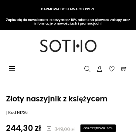
DARMOWA DOSTAWA OD 199 ZŁ
Zapisz się do newslettera, a otrzymasz 10% rabatu na pierwsze zakupy oraz
informacje o nowościach i promocjach!
Przełącz nawigację
☰
Złoty naszyjnik z księżycem
Kod
N1726
244,30 zł
349,00 zł
OSZCZĘDZASZ 30%