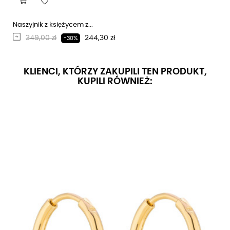
Naszyjnik z księżycem z...
Regularna cena
Cena
349,00 zł
244,30 zł
-30%
KLIENCI, KTÓRZY ZAKUPILI TEN PRODUKT,
KUPILI RÓWNIEŻ: