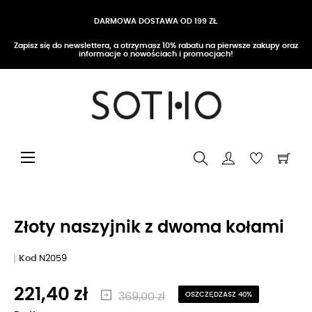
DARMOWA DOSTAWA OD 199 ZŁ
Zapisz się do newslettera, a otrzymasz 10% rabatu na pierwsze zakupy oraz
informacje o nowościach i promocjach!
Przełącz nawigację
☰
Złoty naszyjnik z dwoma kołami
Kod
N2059
221,40 zł
369,00 zł
OSZCZĘDZASZ 40%