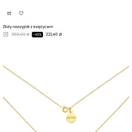
Złoty naszyjnik z księżycem
Regularna cena
Cena
369,00 zł
221,40 zł
-40%