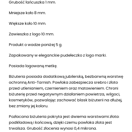
Grubość łańcuszka 1 mm.
Mniejsze koło 8 mm.
Większe koło 10 mm.
Zawieszka z logo 10 mm.
Produkt o wadze poniżej 5 g.
Zapakowany w eleganckie pudełeczko z logo marki.
Posiada logowaną metkę.
Biżuteria posiada dodatkową jubilerską, bezbarwną warstwę
ochronną Anti-Tarnish. Powłoka zabezpiecza srebro i złoto
przed utlenianiem, czernieniem oraz matowieniem. Chroni
biżuterię przed negatywnym działaniem powietrza, wilgoci,
kosmetyków, pozwalając zachować blask biżuterii na dłużej,
bez zmiany jej koloru.
Pozłacana biżuteria pokryta jest dwiema warstwami złota:
podkładową i końcową, dzięki czemu powłoka złota jest
trwalsza. Grubość złocenia wynosi 0,4 mikrona.