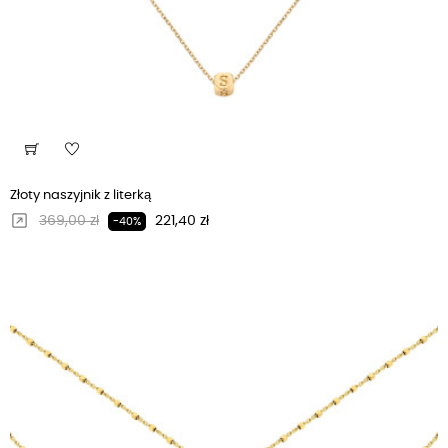
Złoty naszyjnik z literką
Regularna cena
Cena
369,00 zł
221,40 zł
-40%