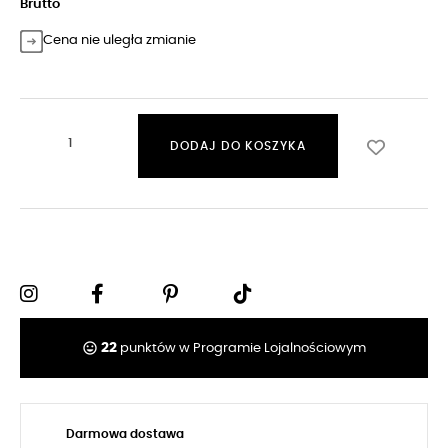
Brutto
Cena nie uległa zmianie
DODAJ DO KOSZYKA
tag_faces
22
punktów w Programie Lojalnościowym
Darmowa dostawa