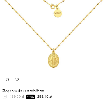
Złoty naszyjnik z medalikiem
Regularna cena
Cena
499,00 zł
299,40 zł
-40%