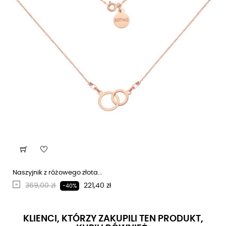
Naszyjnik z różowego złota...
Regularna cena
Cena
369,00 zł
221,40 zł
-40%
KLIENCI, KTÓRZY ZAKUPILI TEN PRODUKT,