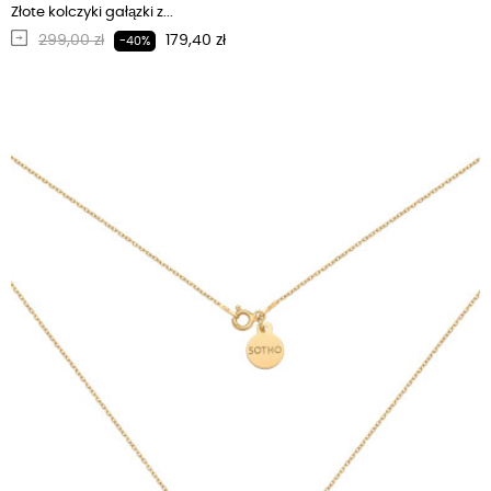
Złote kolczyki gałązki z...
Regularna cena
Cena
299,00 zł
179,40 zł
-40%