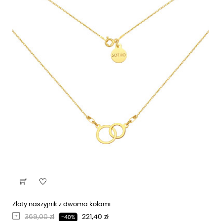
Złoty naszyjnik z dwoma kołami
Regularna cena
Cena
369,00 zł
221,40 zł
-40%