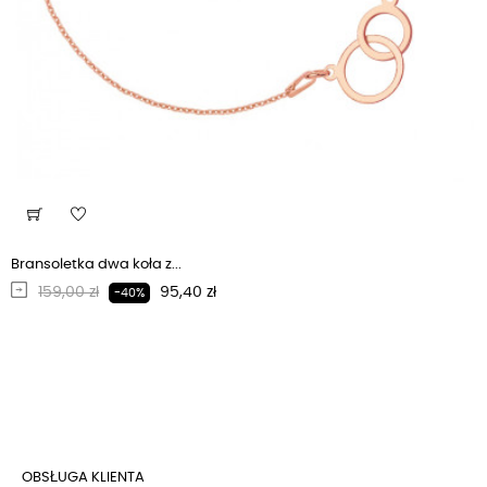
Bransoletka dwa koła z...
Regularna cena
Cena
159,00 zł
95,40 zł
-40%
OBSŁUGA KLIENTA