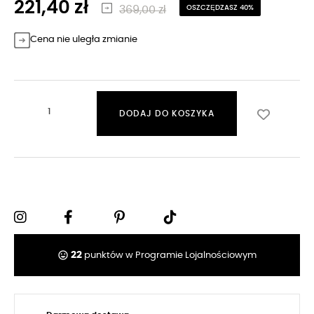
221,40 zł
369,00 zł
OSZCZĘDZASZ 40%
Cena nie uległa zmianie
DODAJ DO KOSZYKA
tag_faces
22
punktów w Programie Lojalnościowym