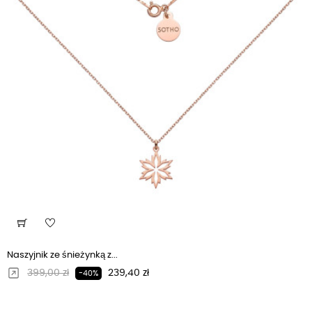
Naszyjnik ze śnieżynką z...
Regularna cena
Cena
399,00 zł
239,40 zł
-40%