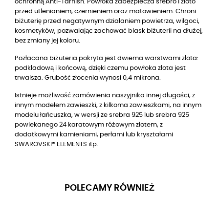
ochronną Anti-Tarnish. Powłoka zabezpiecza srebro i złoto
przed utlenianiem, czernieniem oraz matowieniem. Chroni
biżuterię przed negatywnym działaniem powietrza, wilgoci,
kosmetyków, pozwalając zachować blask biżuterii na dłużej,
bez zmiany jej koloru.
Pozłacana biżuteria pokryta jest dwiema warstwami złota:
podkładową i końcową, dzięki czemu powłoka złota jest
trwalsza. Grubość złocenia wynosi 0,4 mikrona.
Istnieje możliwość zamówienia naszyjnika innej długości, z
innym modelem zawieszki, z kilkoma zawieszkami, na innym
modelu łańcuszka, w wersji ze srebra 925 lub srebra 925
powlekanego 24 karatowym różowym złotem, z
dodatkowymi kamieniami, perłami lub kryształami
SWAROVSKI® ELEMENTS itp.
POLECAMY RÓWNIEŻ