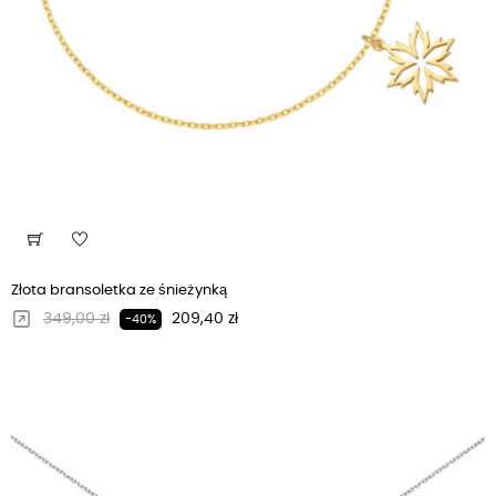
Złota bransoletka ze śnieżynką
Regularna cena
Cena
349,00 zł
209,40 zł
-40%