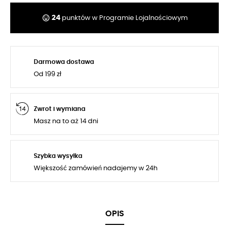
tag_faces
24
punktów w Programie Lojalnościowym
Darmowa dostawa
Od 199 zł
Zwrot i wymiana
Masz na to aż 14 dni
Szybka wysyłka
Większość zamówień nadajemy w 24h
OPIS