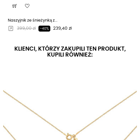
Naszyjnik ze śnieżynką z...
Regularna cena
Cena
399,00 zł
239,40 zł
-40%
KLIENCI, KTÓRZY ZAKUPILI TEN PRODUKT,
KUPILI RÓWNIEŻ: