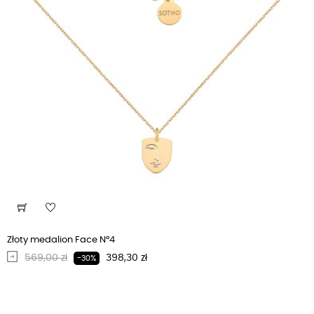
Złoty medalion Face N°4
Regularna cena
Cena
569,00 zł
398,30 zł
-30%