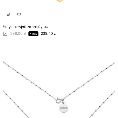
Złoty naszyjnik ze śnieżynką
Regularna cena
Cena
399,00 zł
239,40 zł
-40%