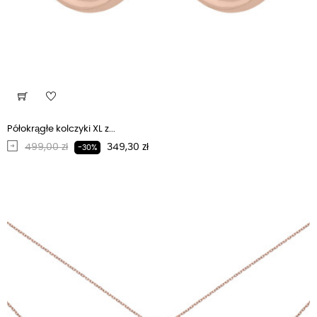
Półokrągłe kolczyki XL z...
Regularna cena
Cena
499,00 zł
349,30 zł
-30%