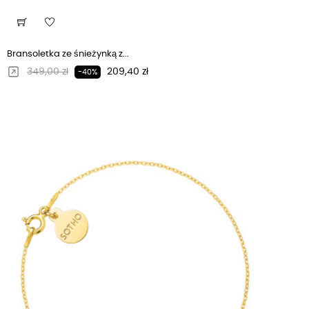
Bransoletka ze śnieżynką z...
Regularna cena
Cena
349,00 zł
209,40 zł
-40%