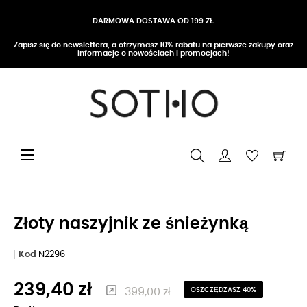
DARMOWA DOSTAWA OD 199 ZŁ
Zapisz się do newslettera, a otrzymasz 10% rabatu na pierwsze zakupy oraz
informacje o nowościach i promocjach!
Przełącz nawigację
☰
Złoty naszyjnik ze śnieżynką
Kod
N2296
239,40 zł
399,00 zł
OSZCZĘDZASZ 40%