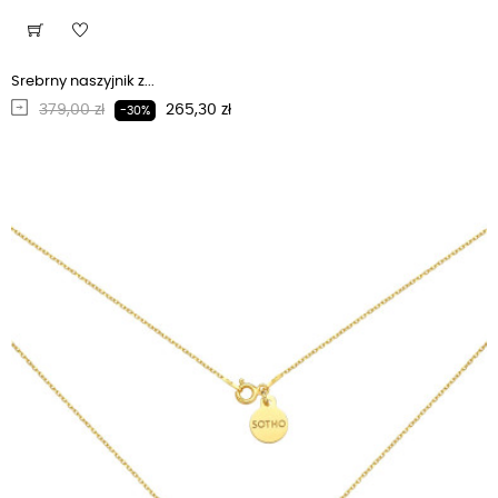
Srebrny naszyjnik z...
Regularna cena
Cena
379,00 zł
265,30 zł
-30%