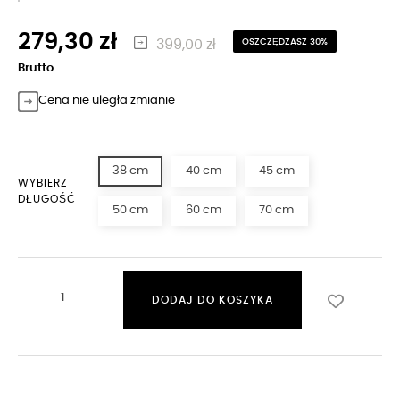
279,30 zł
399,00 zł
OSZCZĘDZASZ 30%
Brutto
Cena nie uległa zmianie
38 cm
40 cm
45 cm
WYBIERZ
DŁUGOŚĆ
50 cm
60 cm
70 cm
DODAJ DO KOSZYKA