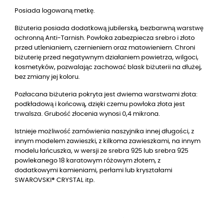
Posiada logowaną metkę.
Biżuteria posiada dodatkową jubilerską, bezbarwną warstwę
ochronną Anti-Tarnish. Powłoka zabezpiecza srebro i złoto
przed utlenianiem, czernieniem oraz matowieniem. Chroni
biżuterię przed negatywnym działaniem powietrza, wilgoci,
kosmetyków, pozwalając zachować blask biżuterii na dłużej,
bez zmiany jej koloru.
Pozłacana biżuteria pokryta jest dwiema warstwami złota:
podkładową i końcową, dzięki czemu powłoka złota jest
trwalsza. Grubość złocenia wynosi 0,4 mikrona.
Istnieje możliwość zamówienia naszyjnika innej długości, z
innym modelem zawieszki, z kilkoma zawieszkami, na innym
modelu łańcuszka, w wersji ze srebra 925 lub srebra 925
powlekanego 18 karatowym różowym złotem, z
dodatkowymi kamieniami, perłami lub kryształami
SWAROVSKI® CRYSTAL itp.