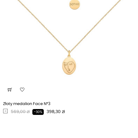
Złoty medalion Face N°3
Regularna cena
Cena
569,00 zł
398,30 zł
-30%