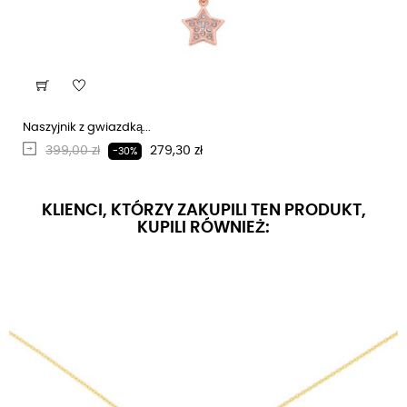
Naszyjnik z gwiazdką...
Regularna cena
Cena
399,00 zł
279,30 zł
-30%
KLIENCI, KTÓRZY ZAKUPILI TEN PRODUKT,
KUPILI RÓWNIEŻ: