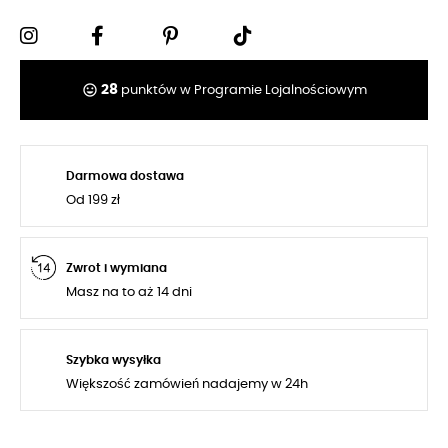
tag_faces
28
punktów w Programie Lojalnościowym
Darmowa dostawa
Od 199 zł
Zwrot i wymiana
Masz na to aż 14 dni
Szybka wysyłka
Większość zamówień nadajemy w 24h