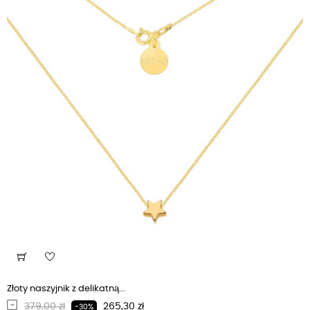
Złoty naszyjnik z delikatną...
Regularna cena
Cena
379,00 zł
265,30 zł
-30%