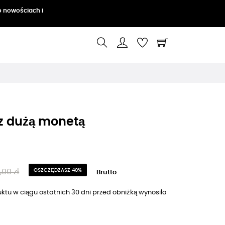
o nowościach i
 z dużą monetą
,00 zł
OSZCZĘDZASZ 40%
Brutto
ktu w ciągu ostatnich 30 dni przed obniżką wynosiła