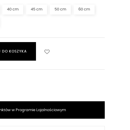
40 cm
45 cm
50 cm
60 cm
 DO KOSZYKA
któw w Programie Lojalnościowym