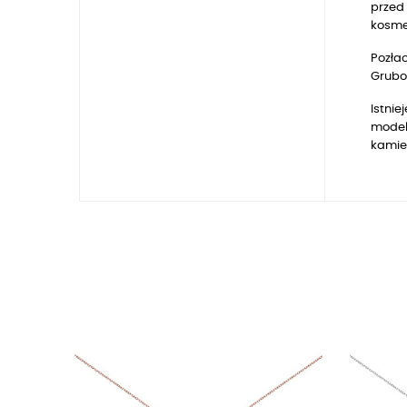
przed 
kosmet
Pozłac
Gruboś
Istnie
model
kamie