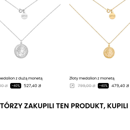
edalion z dużą monetą
Złoty medalion z monetą
larna cena
Cena
Regularna cena
Cena
0 zł
527,40 zł
799,00 zł
479,40 zł
-40%
-40%
KTÓRZY ZAKUPILI TEN PRODUKT, KUPIL