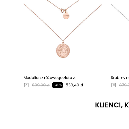
Medalion z różowego złota z...
Srebrny m
Regularna cena
Cena
Regu
899,00 zł
539,40 zł
879,0
-40%
KLIENCI, 