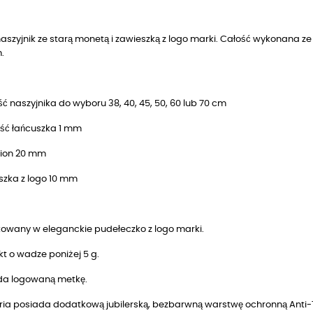
naszyjnik ze starą monetą i zawieszką z logo marki. Całość wykonana
.
ć naszyjnika do wyboru 38, 40, 45, 50, 60 lub 70 cm
ść łańcuszka 1 mm
ion 20 mm
szka z logo 10 mm
owany w eleganckie pudełeczko z logo marki.
t o wadze poniżej 5 g.
da logowaną metkę.
ria posiada dodatkową jubilerską, bezbarwną warstwę ochronną Anti-T