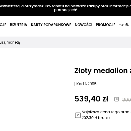
 newslettera, a otrzymasz 10% rabatu na pierwsze zakupy oraz informacje 
promocjach!
CJE
BIŻUTERIA
KARTY PODARUNKOWE
NOWOŚCI
PROMOCJE
-40%
dużą monetą
Złoty medalion
Kod
N2995
539,40 zł
899
Najniższa cena tego produ
202,30 zł brutto