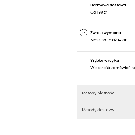
Darmowa dostawa
Od 199 zł
Zwrot i wymiana
Masz na to aż 14 dni
Szybka wysyłka
Większość zamówień n
Metody płatności
Metody dostawy