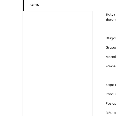
OPIS
Złoty 
złotem
Długoś
Grubo
Medal
Zawie
Zapak
Produk
Posia
Biżute