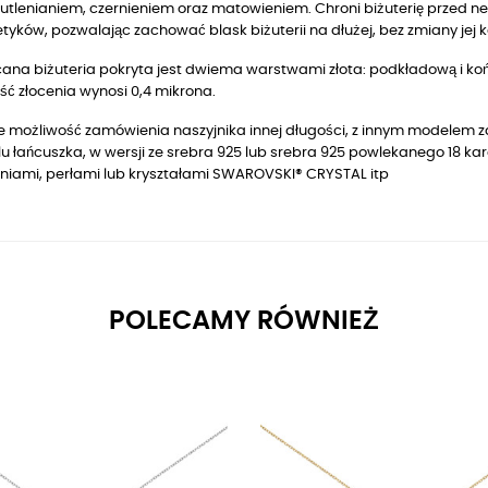
utlenianiem, czernieniem oraz matowieniem. Chroni biżuterię przed n
yków, pozwalając zachować blask biżuterii na dłużej, bez zmiany jej k
ana biżuteria pokryta jest dwiema warstwami złota: podkładową i końc
ć złocenia wynosi 0,4 mikrona.
je możliwość zamówienia naszyjnika innej długości, z innym modelem z
u łańcuszka, w wersji ze srebra 925 lub srebra 925 powlekanego
18
kar
niami, perłami lub kryształami SWAROVSKI® CRYSTAL itp
POLECAMY RÓWNIEŻ