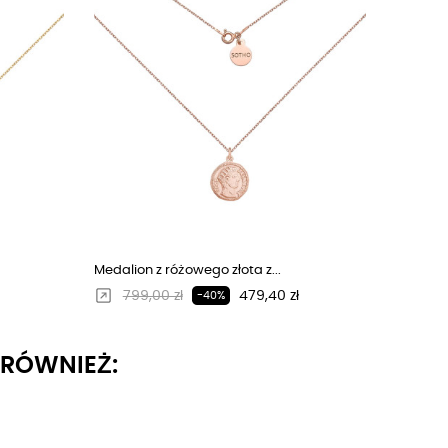
Medalion z różowego złota z...
Regularna cena
Cena
799,00 zł
479,40 zł
-40%
I RÓWNIEŻ: