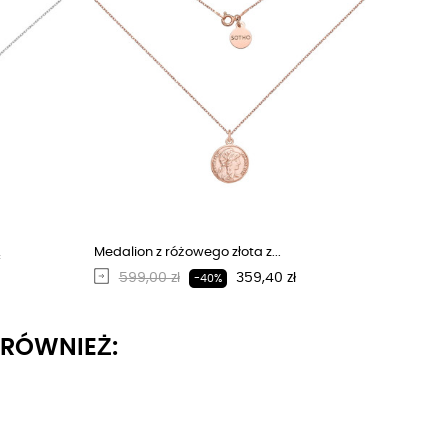
Medalion z różowego złota z...
Regularna cena
Cena
599,00 zł
359,40 zł
-40%
I RÓWNIEŻ: