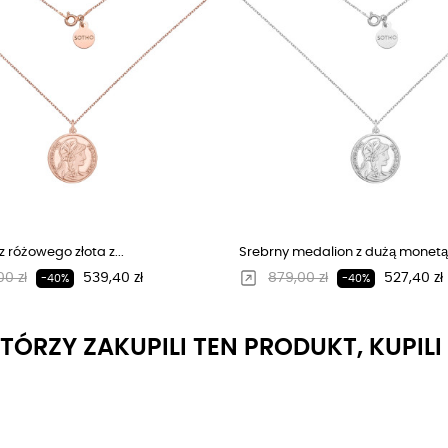
 różowego złota z...
Srebrny medalion z dużą monetą
larna cena
Cena
Regularna cena
Cena
0 zł
539,40 zł
879,00 zł
527,40 zł
-40%
-40%
KTÓRZY ZAKUPILI TEN PRODUKT, KUPIL