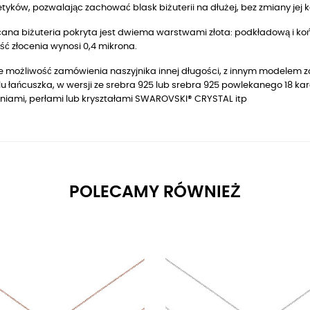
yków, pozwalając zachować blask biżuterii na dłużej, bez zmiany jej k
ana biżuteria pokryta jest dwiema warstwami złota: podkładową i końc
ć złocenia wynosi 0,4 mikrona.
je możliwość zamówienia naszyjnika innej długości, z innym modelem z
u łańcuszka, w wersji ze srebra 925 lub srebra 925 powlekanego
18
kar
niami, perłami lub kryształami SWAROVSKI® CRYSTAL itp
POLECAMY RÓWNIEŻ