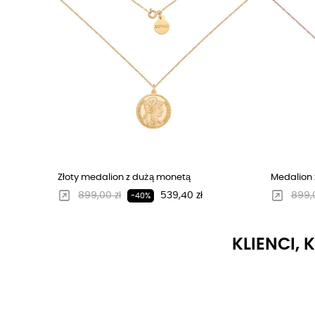
Złoty medalion z dużą monetą
Medalion z
Regularna cena
Cena
Regu
899,00 zł
539,40 zł
899,0
-40%
KLIENCI, 