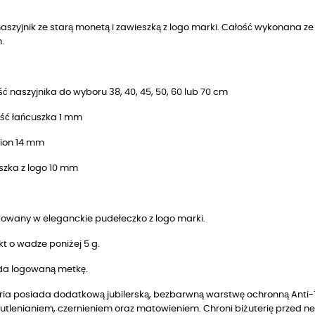
naszyjnik ze starą monetą i zawieszką z logo marki. Całość wykonana
.
ć naszyjnika do wyboru 38, 40, 45, 50, 60 lub 70 cm
ść łańcuszka 1 mm
ion 14 mm
szka z logo 10 mm
owany w eleganckie pudełeczko z logo marki.
t o wadze poniżej 5 g.
da logowaną metkę.
ria posiada dodatkową jubilerską, bezbarwną warstwę ochronną Anti-T
utlenianiem, czernieniem oraz matowieniem. Chroni biżuterię przed n