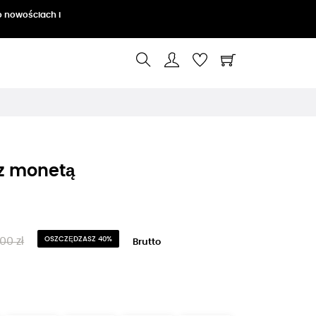
o nowościach i
 z monetą
00 zł
OSZCZĘDZASZ 40%
Brutto