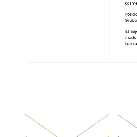
kosmet
Pozłac
Gruboś
Istnie
model
kamie