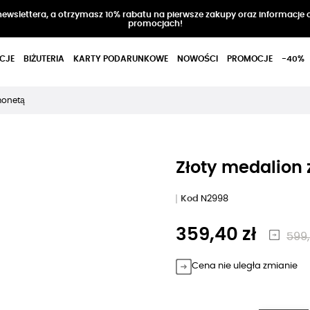
 newslettera, a otrzymasz 10% rabatu na pierwsze zakupy oraz informacje 
promocjach!
CJE
BIŻUTERIA
KARTY PODARUNKOWE
NOWOŚCI
PROMOCJE
-40%
monetą
Złoty medalion
Kod
N2998
359,40 zł
599,
Cena nie uległa zmianie