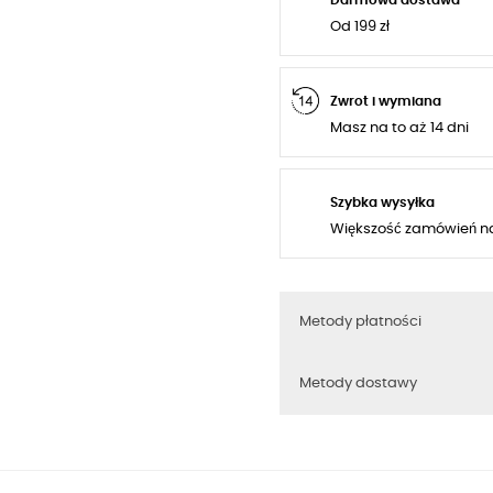
Od 199 zł
Zwrot i wymiana
Masz na to aż 14 dni
Szybka wysyłka
Większość zamówień n
Metody płatności
Metody dostawy