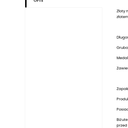
OPIS
Złoty 
złotem
Długoś
Grubo
Medal
Zawie
Zapak
Produk
Posia
Biżute
przed 