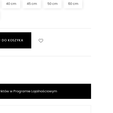
40 cm
45 cm
50 cm
60 cm
 DO KOSZYKA
któw w Programie Lojalnościowym