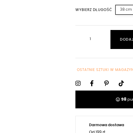
38 cm
WYBIERZ DŁUGOŚĆ
DODAJ
OSTATNIE SZTUKI W MAGAZYN
tag_faces
98
pun
Darmowa dostawa
Od 199 zł