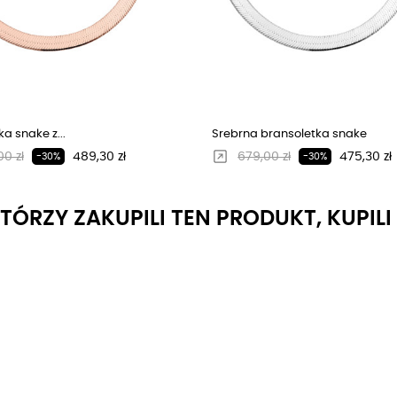
a snake z...
Srebrna bransoletka snake
larna cena
Cena
Regularna cena
Cena
0 zł
489,30 zł
679,00 zł
475,30 zł
-30%
-30%
KTÓRZY ZAKUPILI TEN PRODUKT, KUPIL