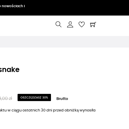
o nowościach i
 snake
9,00 zł
OSZCZĘDZASZ 30%
Brutto
ktu w ciągu ostatnich 30 dni przed obniżką wynosiła