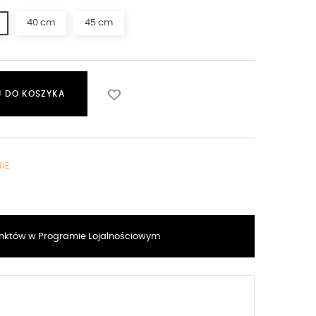
40 cm
45 cm
 DO KOSZYKA
IE
któw w Programie Lojalnościowym