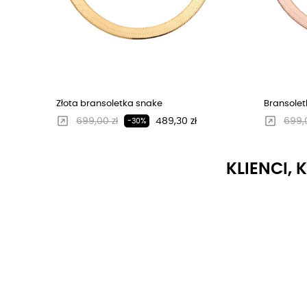
Złota bransoletka snake
Bransoletk
Regularna cena
Cena
Regu
699,00 zł
489,30 zł
699,0
-30%
KLIENCI, 