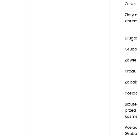
Ze wzg
Złoty
złotem
Długoś
Grubo
Zawie
Produk
Zapak
Posia
Biżute
przed 
kosmet
Pozłac
Grubo