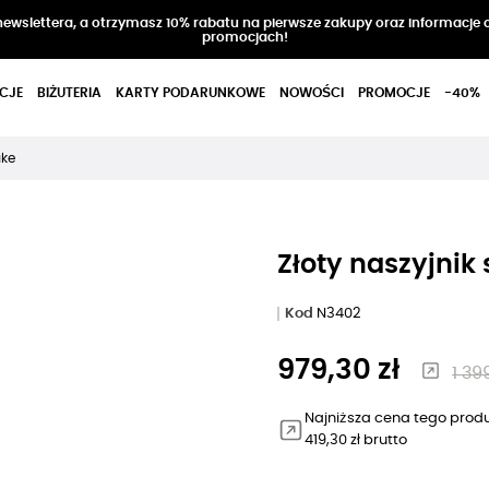
 newslettera, a otrzymasz 10% rabatu na pierwsze zakupy oraz informacje 
promocjach!
CJE
BIŻUTERIA
KARTY PODARUNKOWE
NOWOŚCI
PROMOCJE
-40%
ake
Złoty naszyjnik
Kod
N3402
979,30 zł
1 39
Najniższa cena tego produ
419,30 zł brutto