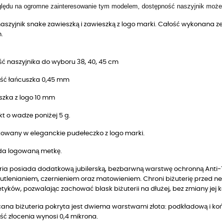
lędu na ogromne zainteresowanie tym modelem, dostępność naszyjnik może 
 naszyjnik snake zawieszką i zawieszką z logo marki. Całość wykonana
.
ć naszyjnika do wyboru 38, 40, 45 cm
ść łańcuszka 0,45 mm
szka z logo 10 mm
t o wadze poniżej 5 g.
owany w eleganckie pudełeczko z logo marki.
da logowaną metkę.
ria posiada dodatkową jubilerską, bezbarwną warstwę ochronną Anti-T
utlenianiem, czernieniem oraz matowieniem. Chroni biżuterię przed n
yków, pozwalając zachować blask biżuterii na dłużej, bez zmiany jej k
ana biżuteria pokryta jest dwiema warstwami złota: podkładową i końc
ść złocenia wynosi 0,4 mikrona.