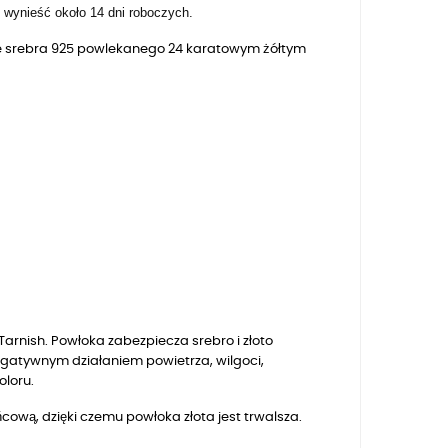
wynieść około 14 dni roboczych.
 ze srebra 925 powlekanego 24 karatowym żółtym
arnish. Powłoka zabezpiecza srebro i złoto
egatywnym działaniem powietrza, wilgoci,
oloru.
ową, dzięki czemu powłoka złota jest trwalsza.