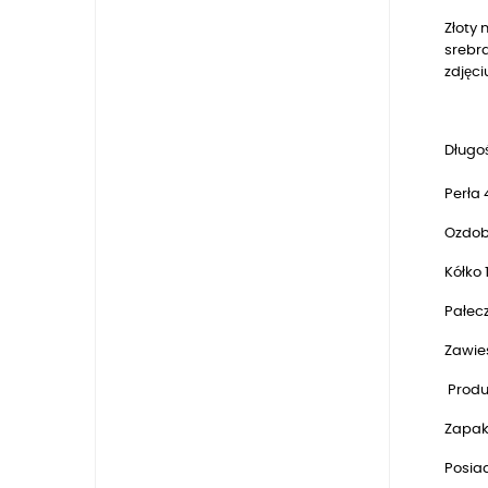
Złoty
srebra
zdjęci
Długoś
Perła
Ozdob
Kółko
Pałec
Zawie
Produk
Zapak
Posia