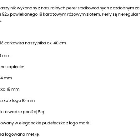
 naszyjnik wykonany z naturalnych pereł słodkowodnych z ozdobnym za
 925 powlekanego 18 karatowym różowym złotem. Perły są nieregularne
u.
ć całkowita naszyjnika ok. 40 cm
 4 mm
ne zapięcie:
 14 mm
zka 18 mm
szka z logo 10 mm
t o wadze poniżej 5 g.
owany w eleganckie pudełeczko z logo marki.
da logowana metkę.