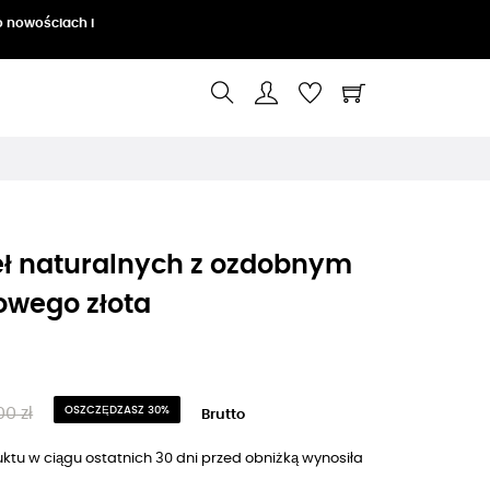
o nowościach i
eł naturalnych z ozdobnym
owego złota
0 zł
OSZCZĘDZASZ 30%
Brutto
ktu w ciągu ostatnich 30 dni przed obniżką wynosiła