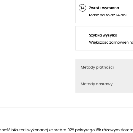
Zwrot i wymiana
Masz na to aż 14 dni
Szybka wysyłka
Większość zamówień n
Metody płatności
Metody dostawy
ność biżuterii wykonanej ze srebra 925 pokrytego 18k różowym złotem