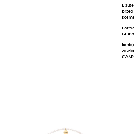
Biżute
przed 
kosmet
Pozłac
Gruboś
Istnie
zawie
SWARO