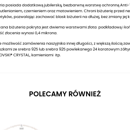
ria posiada dodatkową jubilerską, bezbarwną warstwę ochronną Anti-T
utlenianiem, czernieniem oraz matowieniem. Chroni biżuterię przed n
yków, pozwalając zachować blask biżuterii na dłużej, bez zmiany jej k
ana biżuteria pokryta jest dwiema warstwami złota: podkładową i końc
ć złocenia wynosi 0,4 mikrona.
je możliwość zamówienia naszyjnika innej długości, z większą ilością z
szkami ze srebra 925 lub srebra 925 powlekanego 24 karatowym żółtym 
VSKI® CRYSTAL, kamieniami itp.
POLECAMY RÓWNIEŻ