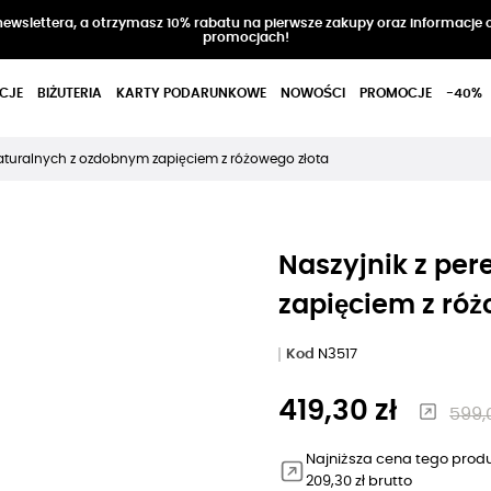
 newslettera, a otrzymasz 10% rabatu na pierwsze zakupy oraz informacje 
promocjach!
CJE
BIŻUTERIA
KARTY PODARUNKOWE
NOWOŚCI
PROMOCJE
-40%
 naturalnych z ozdobnym zapięciem z różowego złota
Naszyjnik z per
zapięciem z róż
Kod
N3517
419,30 zł
599,0
Najniższa cena tego produ
209,30 zł brutto