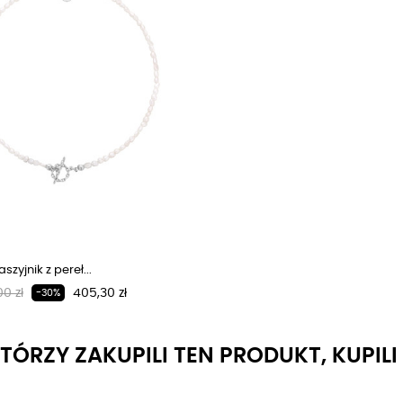
szyjnik z pereł...
larna cena
Cena
0 zł
405,30 zł
-30%
KTÓRZY ZAKUPILI TEN PRODUKT, KUPIL