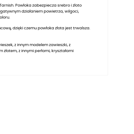
arnish. Powłoka zabezpiecza srebro i złoto
egatywnym działaniem powietrza, wilgoci,
oloru.
ową, dzięki czemu powłoka złota jest trwalsza.
awieszek, z innym modelem zawieszki, z
złotem, z innymi perłami, kryształami