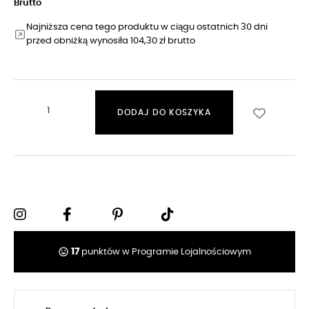
Brutto
Najniższa cena tego produktu w ciągu ostatnich 30 dni
przed obniżką wynosiła 104,30 zł brutto
DODAJ DO KOSZYKA
tag_faces
17
punktów w Programie Lojalnościowym