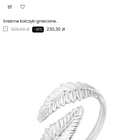
Srebrne kolczyki gniecione...
Regularna cena
Cena
329,00 zł
230,30 zł
-30%