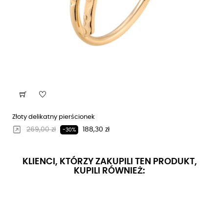
Złoty delikatny pierścionek
Regularna cena
Cena
269,00 zł
188,30 zł
-30%
KLIENCI, KTÓRZY ZAKUPILI TEN PRODUKT,
KUPILI RÓWNIEŻ: