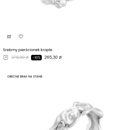
Srebrny pierścionek krople
Regularna cena
Cena
379,00 zł
265,30 zł
-30%
OBECNIE BRAK NA STANIE