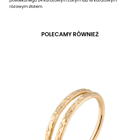
powlekanego 24 karatowym żółtym lub 18 karatowym
różowym złotem.
POLECAMY RÓWNIEŻ