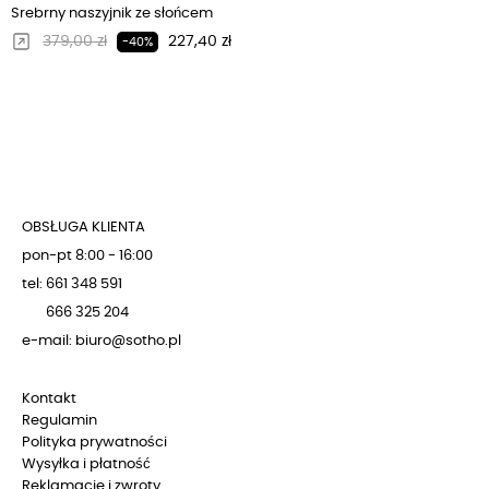
Srebrny naszyjnik ze słońcem
Regularna cena
Cena
379,00 zł
227,40 zł
-40%
OBSŁUGA KLIENTA
pon-pt 8:00 - 16:00
tel: 661 348 591
666 325 204
e-mail: biuro@sotho.pl
Kontakt
Regulamin
Polityka prywatności
Wysyłka i płatność
Reklamacje i zwroty