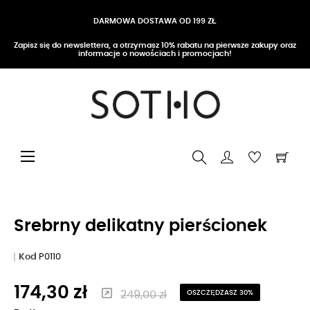
DARMOWA DOSTAWA OD 199 ZŁ
Zapisz się do newslettera, a otrzymasz 10% rabatu na pierwsze zakupy oraz
informacje o nowościach i promocjach!
Przełącz nawigację
☰
Srebrny delikatny pierścionek
Kod
P0110
174,30 zł
249,00 zł
OSZCZĘDZASZ 30%