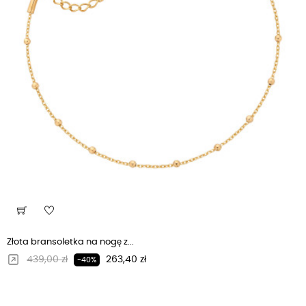
Złota bransoletka na nogę z...
Regularna cena
Cena
439,00 zł
263,40 zł
-40%