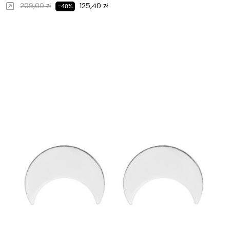
Regularna cena
Cena
209,00 zł
125,40 zł
-40%