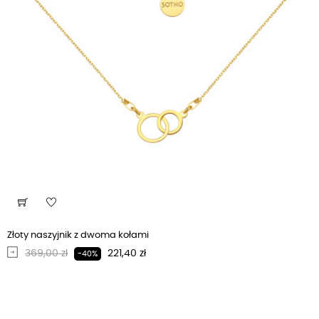
Złoty naszyjnik z dwoma kołami
Regularna cena
Cena
369,00 zł
221,40 zł
-40%