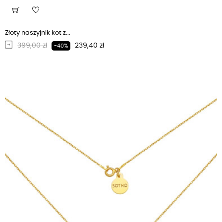
Złoty naszyjnik kot z...
Regularna cena
Cena
399,00 zł
239,40 zł
-40%