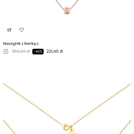
Naszyjnik z literką z...
Regularna cena
Cena
369,00 zł
221,40 zł
-40%