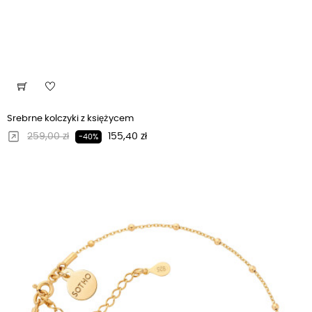
Srebrne kolczyki z księżycem
Regularna cena
Cena
259,00 zł
155,40 zł
-40%