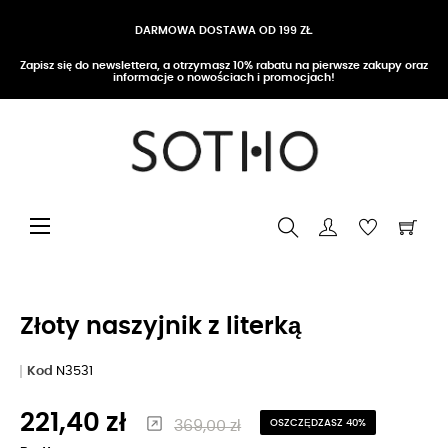
DARMOWA DOSTAWA OD 199 ZŁ
Zapisz się do newslettera, a otrzymasz 10% rabatu na pierwsze zakupy oraz
informacje o nowościach i promocjach!
Przełącz nawigację
☰
Złoty naszyjnik z literką
Kod
N3531
221,40 zł
369,00 zł
OSZCZĘDZASZ 40%