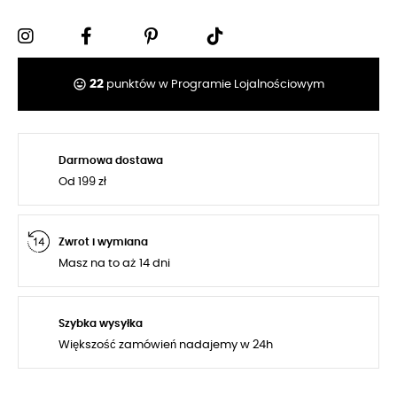
tag_faces
22
punktów w Programie Lojalnościowym
Darmowa dostawa
Od 199 zł
Zwrot i wymiana
Masz na to aż 14 dni
Szybka wysyłka
Większość zamówień nadajemy w 24h