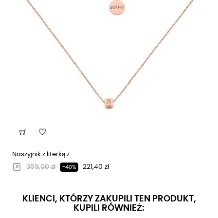
Naszyjnik z literką z...
Regularna cena
Cena
369,00 zł
221,40 zł
-40%
KLIENCI, KTÓRZY ZAKUPILI TEN PRODUKT,
KUPILI RÓWNIEŻ: