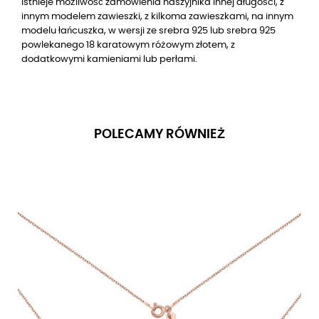
Istnieje możliwość zamówienia naszyjnika innej długości, z
innym modelem zawieszki, z kilkoma zawieszkami, na innym
modelu łańcuszka, w wersji ze srebra 925 lub srebra 925
powlekanego 18 karatowym różowym złotem, z
dodatkowymi kamieniami lub perłami.
POLECAMY RÓWNIEŻ