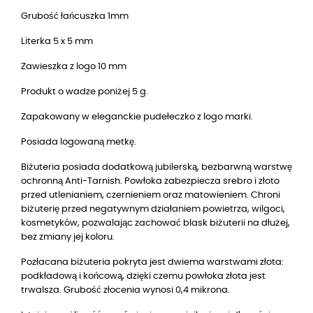
Grubość łańcuszka 1mm
Literka 5 x 5 mm
Zawieszka z logo 10 mm
Produkt o wadze poniżej 5 g.
Zapakowany w eleganckie pudełeczko z logo marki.
Posiada logowaną metkę.
Biżuteria posiada dodatkową jubilerską, bezbarwną warstwę
ochronną Anti-Tarnish. Powłoka zabezpiecza srebro i złoto
przed utlenianiem, czernieniem oraz matowieniem. Chroni
biżuterię przed negatywnym działaniem powietrza, wilgoci,
kosmetyków, pozwalając zachować blask biżuterii na dłużej,
bez zmiany jej koloru.
Pozłacana biżuteria pokryta jest dwiema warstwami złota:
podkładową i końcową, dzięki czemu powłoka złota jest
trwalsza. Grubość złocenia wynosi 0,4 mikrona.