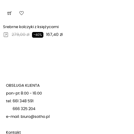
Srebrne kolczyki z księżycami
Regularna cena
Cena
279,00 zł
167,40 zł
-40%
OBSŁUGA KLIENTA
pon-pt 8:00 - 16:00
tel: 661 348 591
666 325 204
e-mail: biuro@sotho.pl
Kontakt