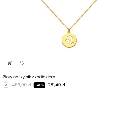
Złoty naszyjnik z zodiakiem...
Regularna cena
Cena
469,00 zł
281,40 zł
-40%