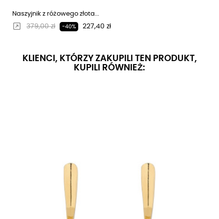
Naszyjnik z różowego złota...
Regularna cena
Cena
379,00 zł
227,40 zł
-40%
KLIENCI, KTÓRZY ZAKUPILI TEN PRODUKT,
KUPILI RÓWNIEŻ: