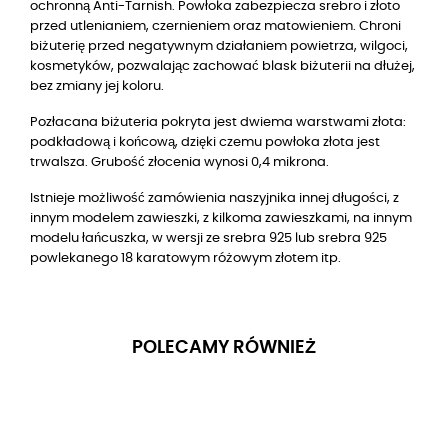
ochronną Anti-Tarnish. Powłoka zabezpiecza srebro i złoto
przed utlenianiem, czernieniem oraz matowieniem. Chroni
biżuterię przed negatywnym działaniem powietrza, wilgoci,
kosmetyków, pozwalając zachować blask biżuterii na dłużej,
bez zmiany jej koloru.
Pozłacana biżuteria pokryta jest dwiema warstwami złota:
podkładową i końcową, dzięki czemu powłoka złota jest
trwalsza. Grubość złocenia wynosi 0,4 mikrona.
Istnieje możliwość zamówienia naszyjnika innej długości, z
innym modelem zawieszki, z kilkoma zawieszkami, na innym
modelu łańcuszka, w wersji ze srebra 925 lub srebra 925
powlekanego 18 karatowym różowym złotem itp.
POLECAMY RÓWNIEŻ