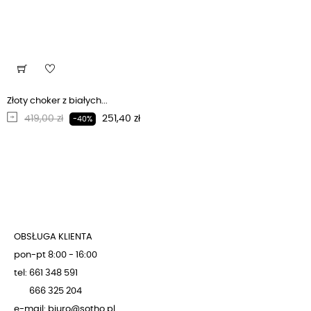
Złoty choker z białych...
Regularna cena
Cena
419,00 zł
251,40 zł
-40%
OBSŁUGA KLIENTA
pon-pt 8:00 - 16:00
tel: 661 348 591
666 325 204
e-mail: biuro@sotho.pl