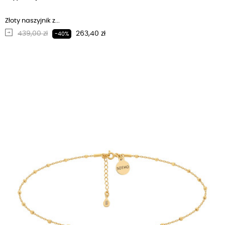
Złoty naszyjnik z...
Regularna cena
Cena
439,00 zł
263,40 zł
-40%