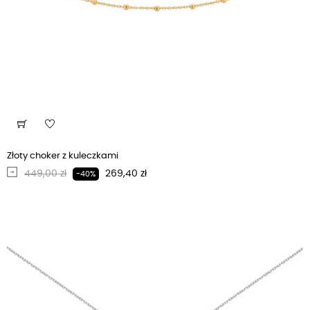
Złoty choker z kuleczkami
Regularna cena
Cena
449,00 zł
269,40 zł
-40%