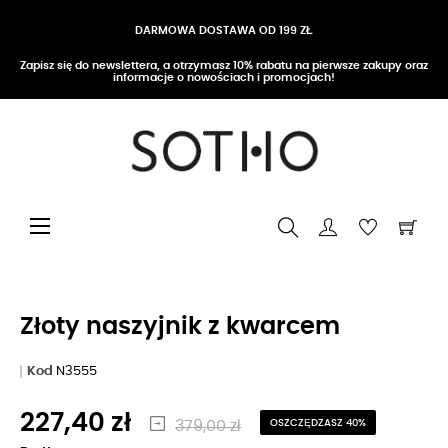
DARMOWA DOSTAWA OD 199 ZŁ
Zapisz się do newslettera, a otrzymasz 10% rabatu na pierwsze zakupy oraz
informacje o nowościach i promocjach!
Przełącz nawigację
☰
Złoty naszyjnik z kwarcem
Kod
N3555
227,40 zł
379,00 zł
OSZCZĘDZASZ 40%