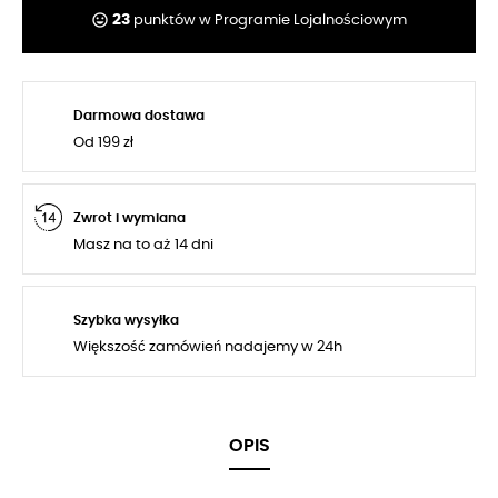
tag_faces
23
punktów w Programie Lojalnościowym
Darmowa dostawa
Od 199 zł
Zwrot i wymiana
Masz na to aż 14 dni
Szybka wysyłka
Większość zamówień nadajemy w 24h
OPIS