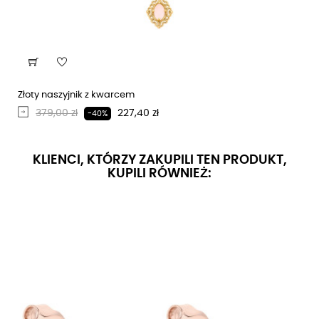
Złoty naszyjnik z kwarcem
Regularna cena
Cena
379,00 zł
227,40 zł
-40%
KLIENCI, KTÓRZY ZAKUPILI TEN PRODUKT,
KUPILI RÓWNIEŻ: