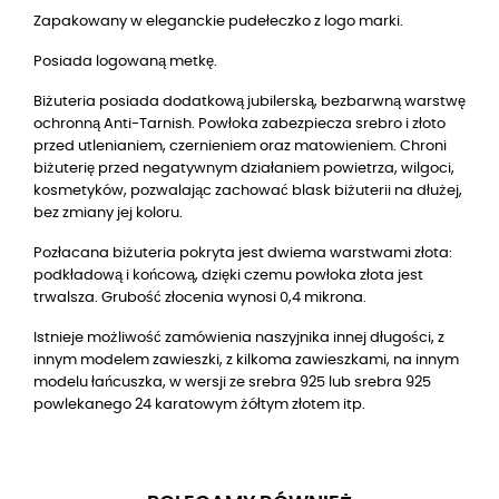
Zapakowany w eleganckie pudełeczko z logo marki.
Posiada logowaną metkę.
Biżuteria posiada dodatkową jubilerską, bezbarwną warstwę
ochronną Anti-Tarnish. Powłoka zabezpiecza srebro i złoto
przed utlenianiem, czernieniem oraz matowieniem. Chroni
biżuterię przed negatywnym działaniem powietrza, wilgoci,
kosmetyków, pozwalając zachować blask biżuterii na dłużej,
bez zmiany jej koloru.
Pozłacana biżuteria pokryta jest dwiema warstwami złota:
podkładową i końcową, dzięki czemu powłoka złota jest
trwalsza. Grubość złocenia wynosi 0,4 mikrona.
Istnieje możliwość zamówienia naszyjnika innej długości, z
innym modelem zawieszki, z kilkoma zawieszkami, na innym
modelu łańcuszka, w wersji ze srebra 925 lub srebra 925
powlekanego 24 karatowym żółtym złotem itp.