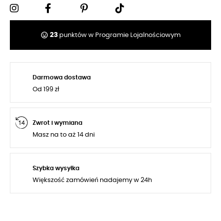
tag_faces
23
punktów w Programie Lojalnościowym
Darmowa dostawa
Od 199 zł
Zwrot i wymiana
Masz na to aż 14 dni
Szybka wysyłka
Większość zamówień nadajemy w 24h