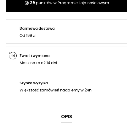
tag_faces
29
punktów w Programie Lojalnościowym
Darmowa dostawa
Od 199 zł
Zwrot i wymiana
Masz na to aż 14 dni
Szybka wysyłka
Większość zamówień nadajemy w 24h
OPIS