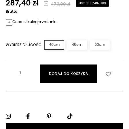
287,40 zł
479,00 zł
OSZCZĘDZASZ 40%
Brutto
Cena nie uległa zmianie
40cm
45cm
50cm
WYBIERZ DŁUGOŚĆ
DODAJ DO KOSZYKA