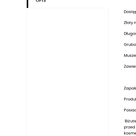
OPIS
Dostęp
Złoty
Długoś
Grubo
Muszel
Zawie
Zapak
Produk
Posia
Biżute
przed 
kosmet