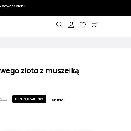
o nowościach i
owego złota z muszelką
0 zł
OSZCZĘDZASZ 40%
Brutto