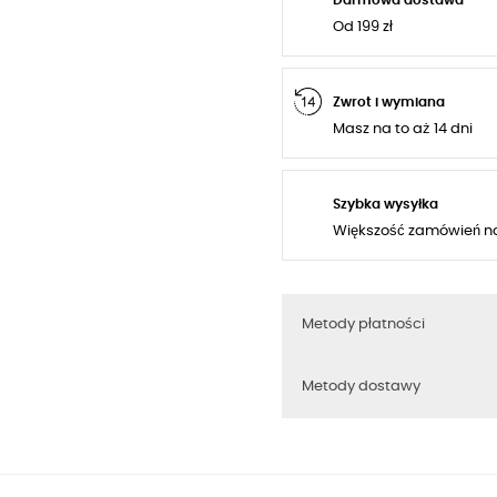
Od 199 zł
Zwrot i wymiana
Masz na to aż 14 dni
Szybka wysyłka
Większość zamówień n
Metody płatności
Metody dostawy