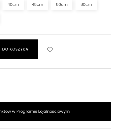
40cm
45cm
50cm
60cm
 DO KOSZYKA
któw w Programie Lojalnościowym