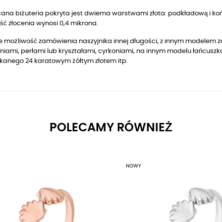
ana biżuteria pokryta jest dwiema warstwami złota: podkładową i końc
ć złocenia wynosi 0,4 mikrona.
je możliwość zamówienia naszyjnika innej długości, z innym modelem 
iami, perłami lub kryształami, cyrkoniami, na innym modelu łańcuszka,
kanego 24 karatowym żółtym złotem itp.
POLECAMY RÓWNIEŻ
NOWY