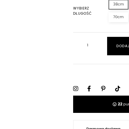
38cm
WYBIERZ
DŁUGOŚĆ
70cm
DODAJ
tag_faces
22
pun
Darmowa dostawa