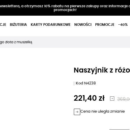
 newslettera, a otrzymasz 10% rabatu na pierwsze zakupy oraz informacje 
promocjach!
CJE
BIŻUTERIA
KARTY PODARUNKOWE
NOWOŚCI
PROMOCJE
-40%
go złota z muszelką
Naszyjnik z róż
Kod
N4238
221,40 zł
369,0
Cena nie uległa zmianie