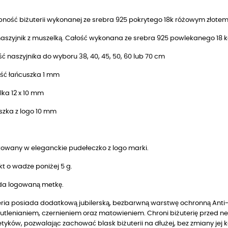
ność biżuterii wykonanej ze srebra 925 pokrytego 18k różowym złotem
 naszyjnik z muszelką. Całość wykonana ze srebra 925 powlekanego 1
ć naszyjnika do wyboru 38, 40, 45, 50, 60 lub 70 cm
ść łańcuszka 1 mm
ka 12 x 10 mm
szka z logo 10 mm
owany w eleganckie pudełeczko z logo marki.
t o wadze poniżej 5 g.
da logowaną metkę.
ria posiada dodatkową jubilerską, bezbarwną warstwę ochronną Anti-T
utlenianiem, czernieniem oraz matowieniem. Chroni biżuterię przed n
yków, pozwalając zachować blask biżuterii na dłużej, bez zmiany jej k