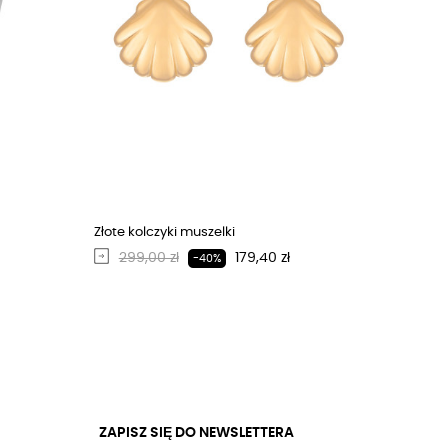
Złote kolczyki muszelki
Regularna cena
Cena
299,00 zł
179,40 zł
-40%
ZAPISZ SIĘ DO NEWSLETTERA