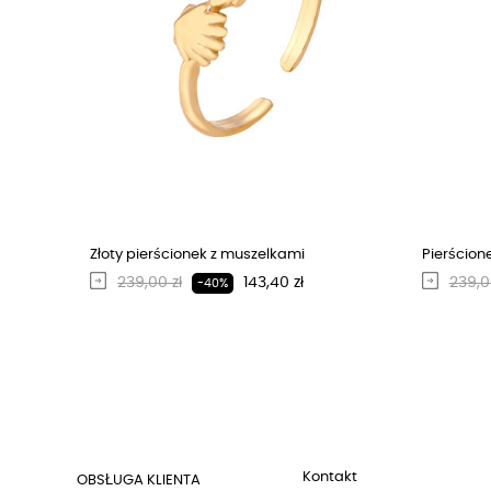
Złoty pierścionek z muszelkami
Pierścione
Regularna cena
Cena
Regu
239,00 zł
143,40 zł
239,0
-40%
Kontakt
OBSŁUGA KLIENTA