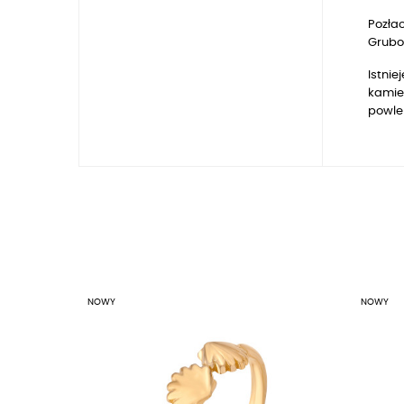
Pozłac
Gruboś
Istnie
kamien
powle
NOWY
NOWY