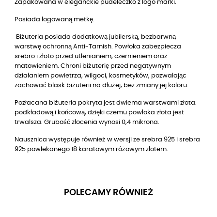
Zapakowana w eleganckie pudełeczko z logo marki.
Posiada logowaną metkę.
Biżuteria posiada dodatkową jubilerską, bezbarwną
warstwę ochronną Anti-Tarnish. Powłoka zabezpiecza
srebro i złoto przed utlenianiem, czernieniem oraz
matowieniem. Chroni biżuterię przed negatywnym
działaniem powietrza, wilgoci, kosmetyków, pozwalając
zachować blask biżuterii na dłużej, bez zmiany jej koloru.
Pozłacana biżuteria pokryta jest dwiema warstwami złota:
podkładową i końcową, dzięki czemu powłoka złota jest
trwalsza. Grubość złocenia wynosi 0,4 mikrona.
Nausznica występuje również w wersji ze srebra 925 i srebra
925 powlekanego 18 karatowym różowym złotem.
POLECAMY RÓWNIEŻ