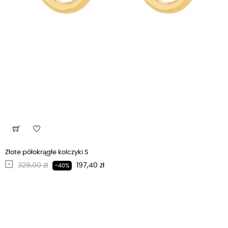
Złote półokrągłe kolczyki S
Regularna cena
Cena
329,00 zł
197,40 zł
-40%