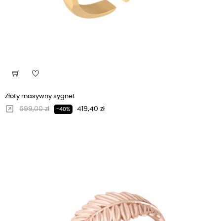
Złoty masywny sygnet
Regularna cena
Cena
699,00 zł
419,40 zł
-40%