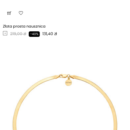
Złota prosta nausznica
Regularna cena
Cena
219,00 zł
131,40 zł
-40%