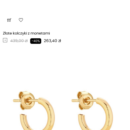
Złote kolczyki z monetami
Regularna cena
Cena
439,00 zł
263,40 zł
-40%