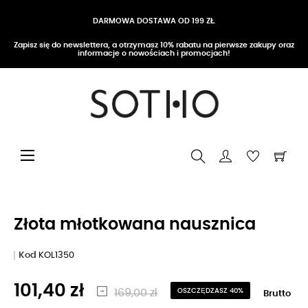
DARMOWA DOSTAWA OD 199 ZŁ
Zapisz się do newslettera, a otrzymasz 10% rabatu na pierwsze zakupy oraz
informacje o nowościach i promocjach!
Przełącz nawigację
☰
Złota młotkowana nausznica
Kod
KOL1350
101,40 zł
169,00 zł
OSZCZĘDZASZ 40%
Brutto