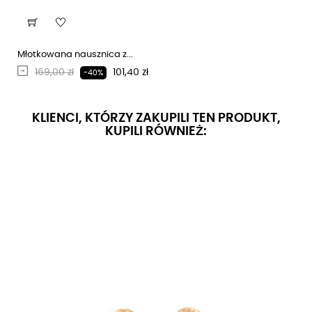
Młotkowana nausznica z...
Regularna cena
Cena
169,00 zł
101,40 zł
-40%
KLIENCI, KTÓRZY ZAKUPILI TEN PRODUKT,
KUPILI RÓWNIEŻ: