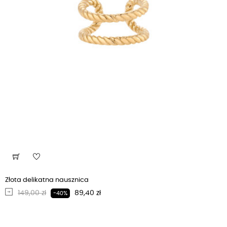
Złota delikatna nausznica
Regularna cena
Cena
149,00 zł
89,40 zł
-40%