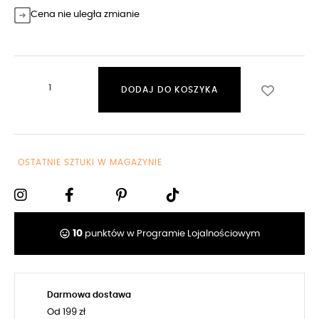
Cena nie uległa zmianie
DODAJ DO KOSZYKA
OSTATNIE SZTUKI W MAGAZYNIE
tag_faces
10
punktów w Programie Lojalnościowym
Darmowa dostawa
Od 199 zł