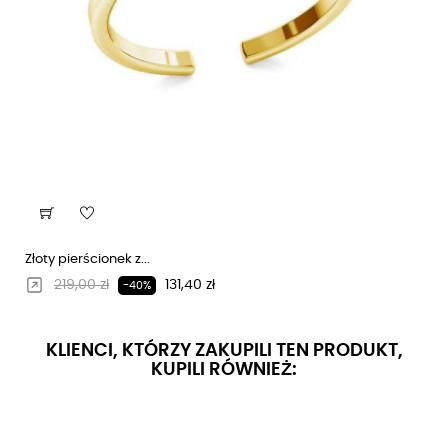
Złoty pierścionek z...
Regularna cena
Cena
219,00 zł
131,40 zł
-40%
KLIENCI, KTÓRZY ZAKUPILI TEN PRODUKT,
KUPILI RÓWNIEŻ: