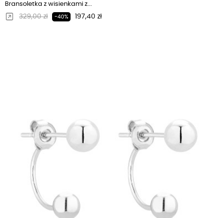
Bransoletka z wisienkami z...
Regularna cena
Cena
329,00 zł
197,40 zł
-40%