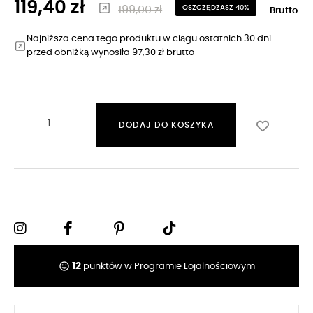
119,40 zł
199,00 zł
OSZCZĘDZASZ 40%
Brutto
Najniższa cena tego produktu w ciągu ostatnich 30 dni
przed obniżką wynosiła 97,30 zł brutto
DODAJ DO KOSZYKA
tag_faces
12
punktów w Programie Lojalnościowym