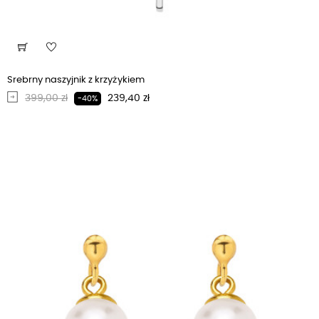
Srebrny naszyjnik z krzyżykiem
Regularna cena
Cena
399,00 zł
239,40 zł
-40%