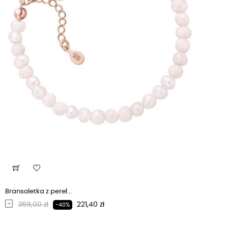
Bransoletka z pereł...
Regularna cena
Cena
369,00 zł
221,40 zł
-40%