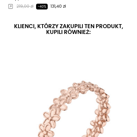
Regularna cena
Cena
219,00 zł
131,40 zł
-40%
KLIENCI, KTÓRZY ZAKUPILI TEN PRODUKT,
KUPILI RÓWNIEŻ: