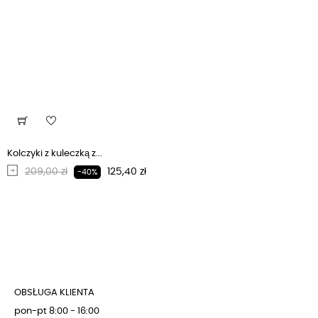
Kolczyki z kuleczką z...
Regularna cena
Cena
209,00 zł
125,40 zł
-40%
OBSŁUGA KLIENTA
pon-pt 8:00 - 16:00