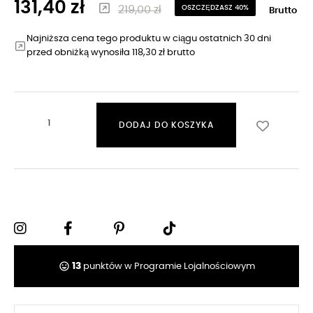
131,40 zł
219,00 zł
OSZCZĘDZASZ 40%
Brutto
Najniższa cena tego produktu w ciągu ostatnich 30 dni
przed obniżką wynosiła 118,30 zł brutto
DODAJ DO KOSZYKA
tag_faces
13
punktów w Programie Lojalnościowym