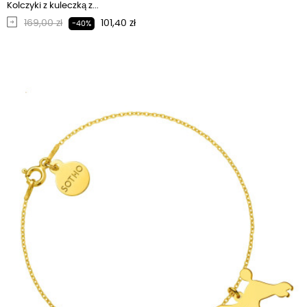
Kolczyki z kuleczką z...
Regularna cena
Cena
169,00 zł
101,40 zł
-40%