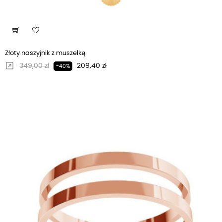
Złoty naszyjnik z muszelką
Regularna cena
Cena
349,00 zł
209,40 zł
-40%