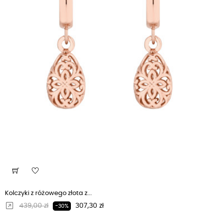
Kolczyki z różowego złota z...
Regularna cena
Cena
439,00 zł
307,30 zł
-30%