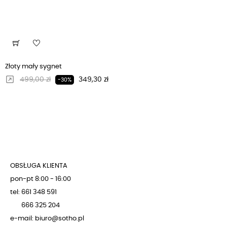
Złoty mały sygnet
Regularna cena
Cena
499,00 zł
349,30 zł
-30%
OBSŁUGA KLIENTA
pon-pt 8:00 - 16:00
tel: 661 348 591
666 325 204
e-mail: biuro@sotho.pl