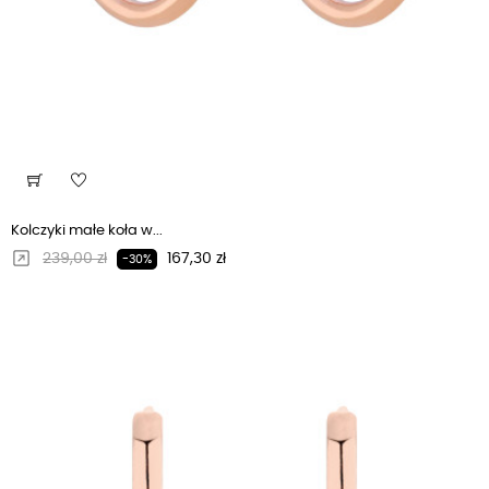
Kolczyki małe koła w...
Regularna cena
Cena
239,00 zł
167,30 zł
-30%