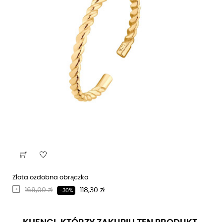
Złota ozdobna obrączka
Regularna cena
Cena
169,00 zł
118,30 zł
-30%