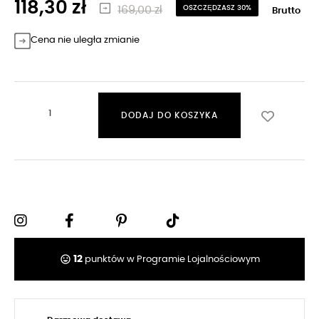
118,30 zł
169,00 zł
OSZCZĘDZASZ 30%
Brutto
Cena nie uległa zmianie
DODAJ DO KOSZYKA
tag_faces
12
punktów w Programie Lojalnościowym