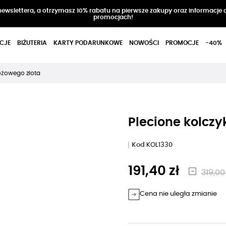
 newslettera, a otrzymasz 10% rabatu na pierwsze zakupy oraz informacje 
promocjach!
CJE
BIŻUTERIA
KARTY PODARUNKOWE
NOWOŚCI
PROMOCJE
-40%
różowego złota
Plecione kolczy
Kod
KOL1330
191,40 zł
319,00 
Cena nie uległa zmianie