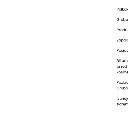
Półko
Grubo
Produk
Zapak
Posia
Biżute
przed 
kosmet
Pozłac
Grubo
Istnie
złotem