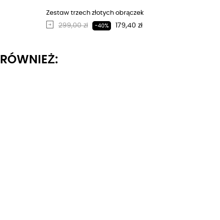
Zestaw trzech złotych obrączek
Regularna cena
Cena
299,00 zł
179,40 zł
-40%
I RÓWNIEŻ: