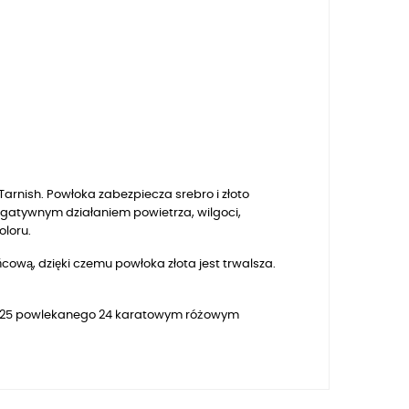
arnish. Powłoka zabezpiecza srebro i złoto
egatywnym działaniem powietrza, wilgoci,
oloru.
ową, dzięki czemu powłoka złota jest trwalsza.
25
powlekanego 24 karatowym różowym