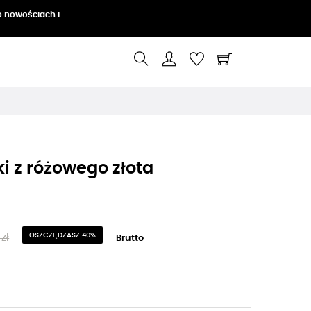
o nowościach i
ki z różowego złota
zł
OSZCZĘDZASZ 40%
Brutto