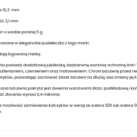
le 15,3 mm
ść 2,1 mm
t o wadze poniżej 5 g.
owane w eleganckie pudełeczko z logo marki.
dają logowaną metkę.
ria posiada dodatkową jubilerską, bezbarwną warstwę ochronną Anti-T
utlenianiem, czernieniem oraz matowieniem. Chroni biżuterię przed n
yków, pozwalając zachować blask biżuterii na dłużej, bez zmiany jej k
ana biżuteria pokryta jest dwiema warstwami złota: podkładową i końc
ść złocenia wynosi 0,4 mikrona.
je możliwość zamówienia kolczyków w wersji ze srebra 925 lub
srebra 9
.