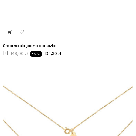
Srebrna skręcana obrączka
Regularna cena
Cena
149,00 zł
104,30 zł
-30%