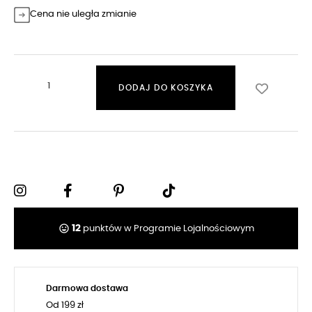
Cena nie uległa zmianie
DODAJ DO KOSZYKA
tag_faces
12
punktów w Programie Lojalnościowym
Darmowa dostawa
Od 199 zł