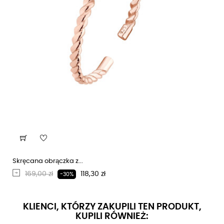
Skręcana obrączka z...
Regularna cena
Cena
169,00 zł
118,30 zł
-30%
KLIENCI, KTÓRZY ZAKUPILI TEN PRODUKT,
KUPILI RÓWNIEŻ: