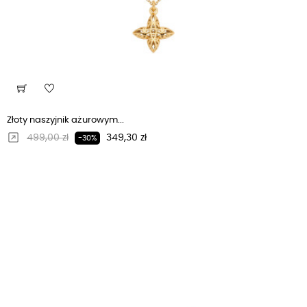
Złoty naszyjnik ażurowym...
Regularna cena
Cena
499,00 zł
349,30 zł
-30%