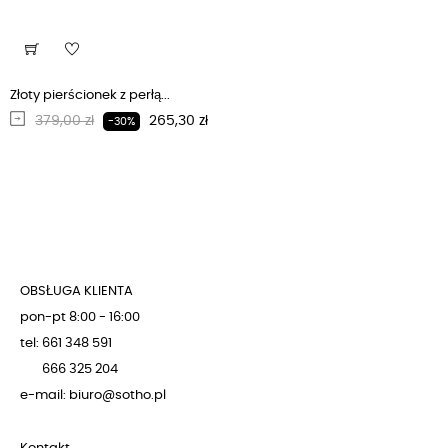
Złoty pierścionek z perłą...
Regularna cena
Cena
379,00 zł
265,30 zł
-30%
OBSŁUGA KLIENTA
pon-pt 8:00 - 16:00
tel: 661 348 591
666 325 204
e-mail: biuro@sotho.pl