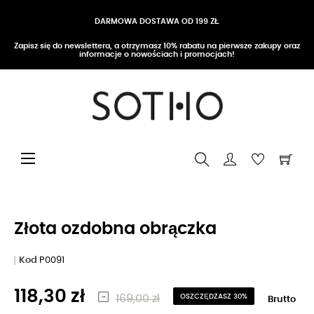
DARMOWA DOSTAWA OD 199 ZŁ
Zapisz się do newslettera, a otrzymasz 10% rabatu na pierwsze zakupy oraz
informacje o nowościach i promocjach!
Przełącz nawigację
☰
Złota ozdobna obrączka
Kod
P0091
118,30 zł
169,00 zł
OSZCZĘDZASZ 30%
Brutto