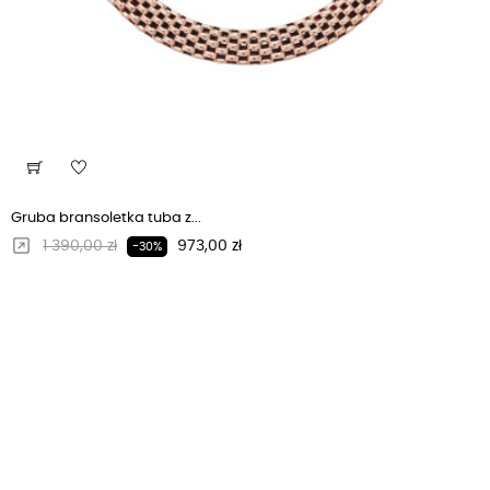
Gruba bransoletka tuba z...
Regularna cena
Cena
1 390,00 zł
973,00 zł
-30%