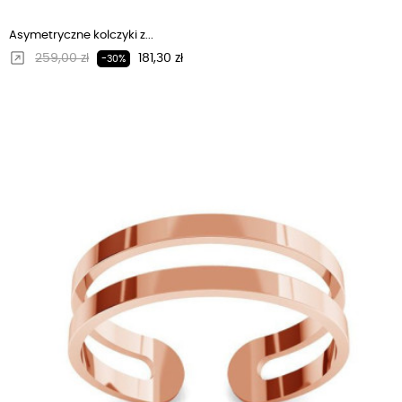
Asymetryczne kolczyki z...
Regularna cena
Cena
259,00 zł
181,30 zł
-30%