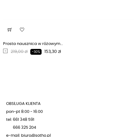
Prosta nausznica w różowym...
Regularna cena
Cena
219,00 zł
153,30 zł
-30%
OBSŁUGA KLIENTA
pon-pt 8:00 - 16:00
tel: 661 348 591
666 325 204
e-mail: biuro@sotho.pl