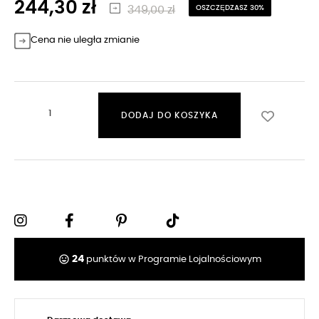
244,30 zł
349,00 zł
OSZCZĘDZASZ 30%
Cena nie uległa zmianie
DODAJ DO KOSZYKA
tag_faces
24
punktów w Programie Lojalnościowym