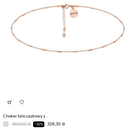
Choker łańcuszkowy z...
Regularna cena
Cena
469,00 zł
328,30 zł
-30%