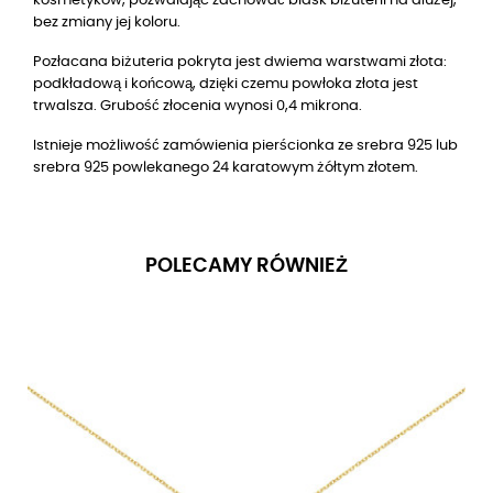
kosmetyków, pozwalając zachować blask biżuterii na dłużej,
bez zmiany jej koloru.
Pozłacana biżuteria pokryta jest dwiema warstwami złota:
podkładową i końcową, dzięki czemu powłoka złota jest
trwalsza. Grubość złocenia wynosi 0,4 mikrona.
Istnieje możliwość zamówienia pierścionka ze srebra 925 lub
srebra 925 powlekanego 24 karatowym żółtym złotem.
POLECAMY RÓWNIEŻ