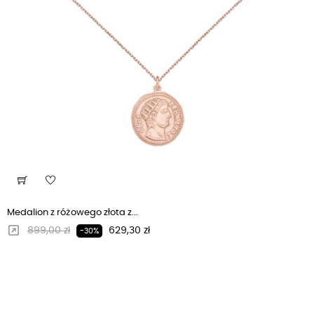
Medalion z różowego złota z...
Regularna cena
Cena
899,00 zł
629,30 zł
-30%