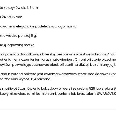
ć kolczyków ok. 3,5 cm
 24,5 x 15 mm
owane w eleganckie pudełeczko z logo marki.
t o wadze poniżej 5 g.
dają logowaną metkę.
ria posiada dodatkową jubilerską, bezbarwną warstwę ochronną Anti-T
utlenianiem, czernieniem oraz matowieniem. Chroni biżuterię przed n
yków, pozwalając zachować blask biżuterii na dłużej, bez zmiany jej k
ana biżuteria pokryta jest dwiema warstwami złota: podkładową i końc
ć złocenia wynosi 0,4 mikrona.
je możliwość zamówienia kolczyków w wersji ze srebra 925 lub srebra
kowymi zawieszkami, kamieniami, perłami lub kryształami SWAROVSKI