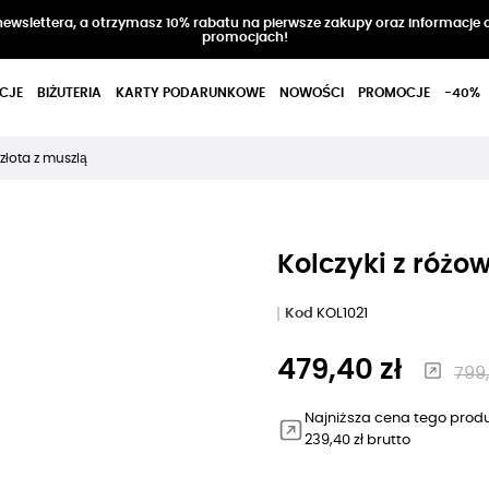
 newslettera, a otrzymasz 10% rabatu na pierwsze zakupy oraz informacje 
promocjach!
CJE
BIŻUTERIA
KARTY PODARUNKOWE
NOWOŚCI
PROMOCJE
-40%
złota z muszlą
Kolczyki z różo
Kod
KOL1021
479,40 zł
799,
Najniższa cena tego produ
239,40 zł brutto