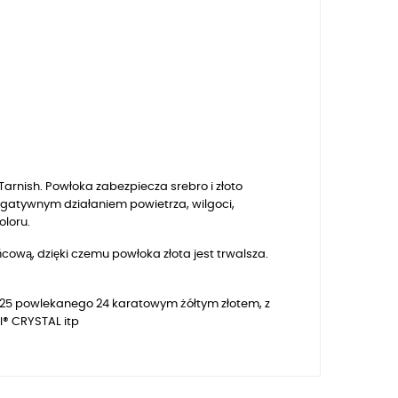
arnish. Powłoka zabezpiecza srebro i złoto
egatywnym działaniem powietrza, wilgoci,
oloru.
ową, dzięki czemu powłoka złota jest trwalsza.
 925 powlekanego 24 karatowym żółtym złotem, z
® CRYSTAL itp