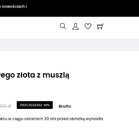
o nowościach i
wego złota z muszlą
00 zł
OSZCZĘDZASZ 40%
Brutto
ktu w ciągu ostatnich 30 dni przed obniżką wynosiła