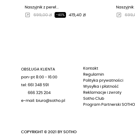
Naszyjnik z pereł...
Naszyjnik z
Regularna cena
Cena
Regu
699,00 zł
419,40 zł
699,0
-40%
Kontakt
OBSŁUGA KLIENTA
Regulamin
pon-pt 8:00 - 16:00
Polityka prywatności
tel: 661 348 591
Wysyłka i płatność
Reklamacje i zwroty
666 325 204
Sotho Club
e-mail: biuro@sotho.pl
Program Partnerski SOTHO
COPYRIGHT © 2021 BY SOTHO