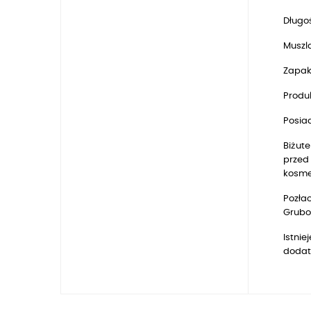
Długoś
Muszla
Zapak
Produk
Posia
Biżute
przed 
kosmet
Pozłac
Gruboś
Istnie
dodat