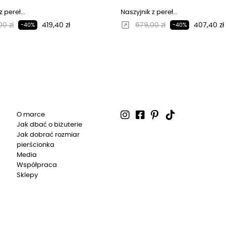
 pereł...
Naszyjnik z pereł...
larna cena
Cena
Regularna cena
Cena
0 zł
419,40 zł
679,00 zł
407,40 zł
-40%
-40%
O marce
Jak dbać o biżuterie
Jak dobrać rozmiar
pierścionka
Media
Współpraca
Sklepy