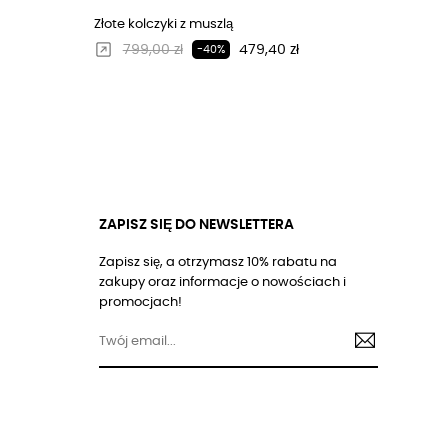
Złote kolczyki z muszlą
Regularna cena
Cena
799,00 zł
479,40 zł
-40%
ZAPISZ SIĘ DO NEWSLETTERA
Zapisz się, a otrzymasz 10% rabatu na
zakupy oraz informacje o nowościach i
promocjach!