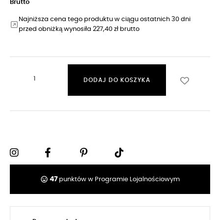
Brutto
Najniższa cena tego produktu w ciągu ostatnich 30 dni
przed obniżką wynosiła 227,40 zł brutto
DODAJ DO KOSZYKA
tag_faces
47
punktów w Programie Lojalnościowym