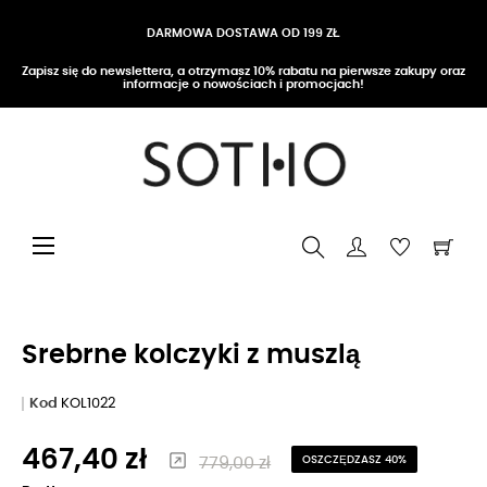
DARMOWA DOSTAWA OD 199 ZŁ
Zapisz się do newslettera, a otrzymasz 10% rabatu na pierwsze zakupy oraz
informacje o nowościach i promocjach!
Przełącz nawigację
☰
Srebrne kolczyki z muszlą
Kod
KOL1022
467,40 zł
779,00 zł
OSZCZĘDZASZ 40%