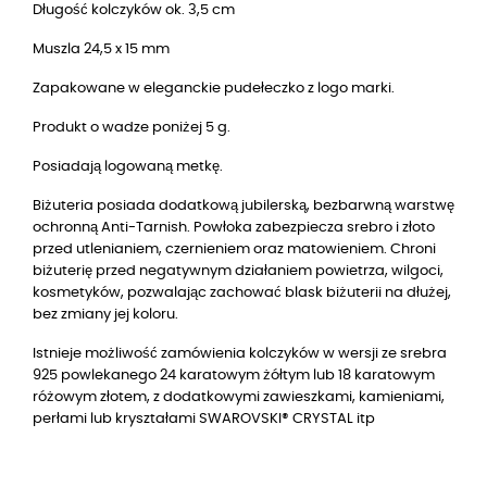
Długość kolczyków ok. 3,5 cm
Muszla 24,5 x 15 mm
Zapakowane w eleganckie pudełeczko z logo marki.
Produkt o wadze poniżej 5 g.
Posiadają logowaną metkę.
Biżuteria posiada dodatkową jubilerską, bezbarwną warstwę
ochronną Anti-Tarnish. Powłoka zabezpiecza srebro i złoto
przed utlenianiem, czernieniem oraz matowieniem. Chroni
biżuterię przed negatywnym działaniem powietrza, wilgoci,
kosmetyków, pozwalając zachować blask biżuterii na dłużej,
bez zmiany jej koloru.
Istnieje możliwość zamówienia kolczyków w wersji
ze srebra
925 powlekanego 24 karatowym żółtym lub 18 karatowym
różowym złotem
, z dodatkowymi zawieszkami, kamieniami,
perłami lub kryształami SWAROVSKI® CRYSTAL itp