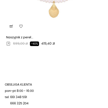
Naszyjnik z pereł...
Regularna cena
Cena
699,00 zł
419,40 zł
-40%
OBSŁUGA KLIENTA
pon-pt 8:00 - 16:00
tel: 661 348 591
666 325 204