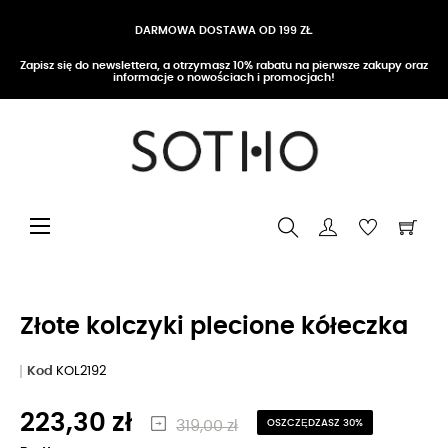
DARMOWA DOSTAWA OD 199 ZŁ
Zapisz się do newslettera, a otrzymasz 10% rabatu na pierwsze zakupy oraz
informacje o nowościach i promocjach!
Przełącz nawigację
☰
Złote kolczyki plecione kółeczka
Kod
KOL2192
223,30 zł
319,00 zł
OSZCZĘDZASZ 30%