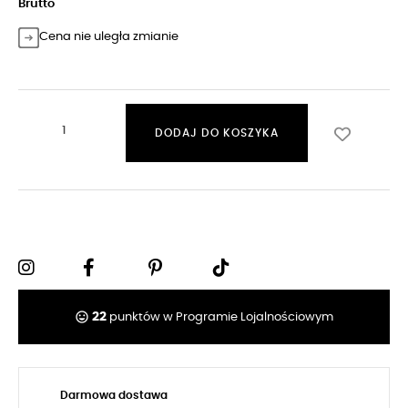
Brutto
Cena nie uległa zmianie
DODAJ DO KOSZYKA
tag_faces
22
punktów w Programie Lojalnościowym
Darmowa dostawa