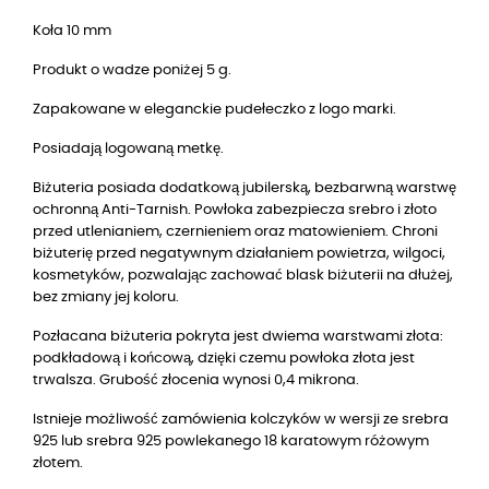
Koła 10 mm
Produkt o wadze poniżej 5 g.
Zapakowane w eleganckie pudełeczko z logo marki.
Posiadają logowaną metkę.
Biżuteria posiada dodatkową jubilerską, bezbarwną warstwę
ochronną Anti-Tarnish. Powłoka zabezpiecza srebro i złoto
przed utlenianiem, czernieniem oraz matowieniem. Chroni
biżuterię przed negatywnym działaniem powietrza, wilgoci,
kosmetyków, pozwalając zachować blask biżuterii na dłużej,
bez zmiany jej koloru.
Pozłacana biżuteria pokryta jest dwiema warstwami złota:
podkładową i końcową, dzięki czemu powłoka złota jest
trwalsza. Grubość złocenia wynosi 0,4 mikrona.
Istnieje możliwość zamówienia kolczyków w wersji ze srebra
925 lub
srebra 925
powlekanego 18 karatowym różowym
złotem.