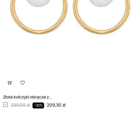
Złote kolczyki obręcze z...
Regularna cena
Cena
299,00 zł
209,30 zł
-30%