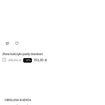
Złote kolczyki perły Gavbari
Regularna cena
Cena
219,00 zł
153,30 zł
-30%
OBSŁUGA KLIENTA