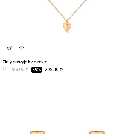
Złoty naszyjnik z małym...
Regularna cena
Cena
299,00 zł
209,30 zł
-30%