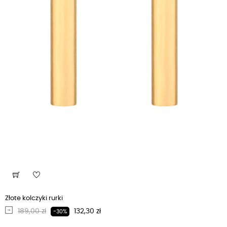
Złote kolczyki rurki
Regularna cena
Cena
189,00 zł
132,30 zł
-30%