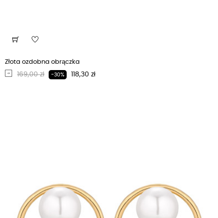
Złota ozdobna obrączka
Regularna cena
Cena
169,00 zł
118,30 zł
-30%