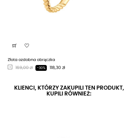
Złota ozdobna obrączka
Regularna cena
Cena
169,00 zł
118,30 zł
-30%
KLIENCI, KTÓRZY ZAKUPILI TEN PRODUKT,
KUPILI RÓWNIEŻ: