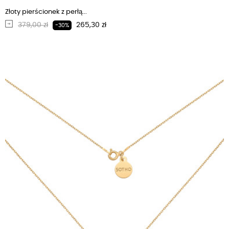
Złoty pierścionek z perłą...
Regularna cena
Cena
379,00 zł
265,30 zł
-30%