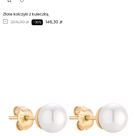
Złote kolczyki z kuleczką
Regularna cena
Cena
209,00 zł
146,30 zł
-30%