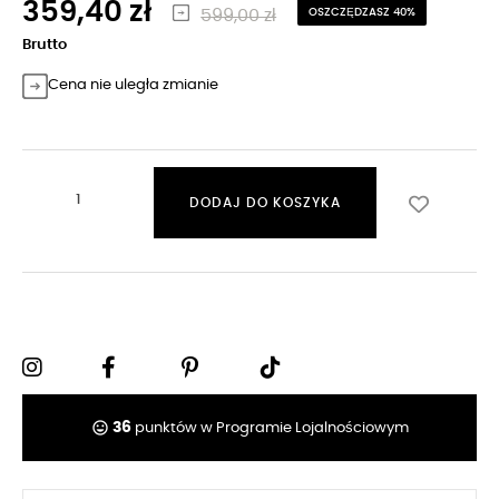
359,40 zł
599,00 zł
OSZCZĘDZASZ 40%
Brutto
Cena nie uległa zmianie
DODAJ DO KOSZYKA
tag_faces
36
punktów w Programie Lojalnościowym