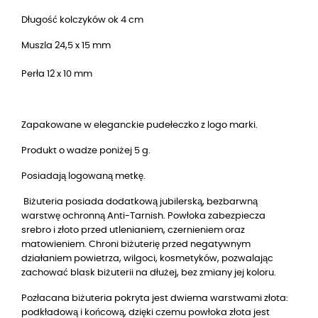
Długość kolczyków ok 4 cm
Muszla 24,5 x 15 mm
Perła 12 x 10 mm
Zapakowane w eleganckie pudełeczko z logo marki.
Produkt o wadze poniżej 5 g.
Posiadają logowaną metkę.
Biżuteria posiada dodatkową jubilerską, bezbarwną
warstwę ochronną Anti-Tarnish. Powłoka zabezpiecza
srebro i złoto przed utlenianiem, czernieniem oraz
matowieniem. Chroni biżuterię przed negatywnym
działaniem powietrza, wilgoci, kosmetyków, pozwalając
zachować blask biżuterii na dłużej, bez zmiany jej koloru.
Pozłacana biżuteria pokryta jest dwiema warstwami złota:
podkładową i końcową, dzięki czemu powłoka złota jest