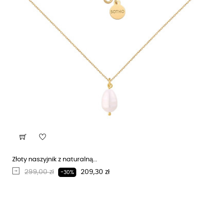
Złoty naszyjnik z naturalną...
Regularna cena
Cena
299,00 zł
209,30 zł
-30%