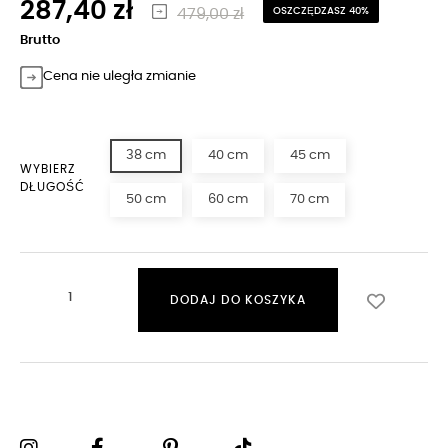
287,40 zł
479,00 zł
OSZCZĘDZASZ 40%
Brutto
Cena nie uległa zmianie
38 cm
40 cm
45 cm
WYBIERZ
DŁUGOŚĆ
50 cm
60 cm
70 cm
DODAJ DO KOSZYKA