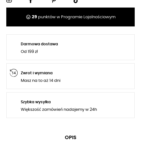
tag_faces
29
punktów w Programie Lojalnościowym
Darmowa dostawa
Od 199 zł
Zwrot i wymiana
Masz na to aż 14 dni
Szybka wysyłka
Większość zamówień nadajemy w 24h
OPIS