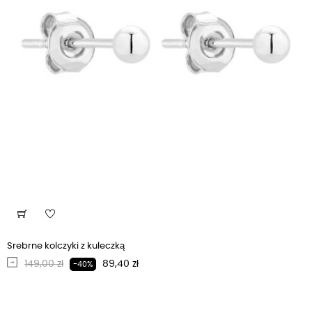
Srebrne kolczyki z kuleczką
Regularna cena
Cena
149,00 zł
89,40 zł
-40%