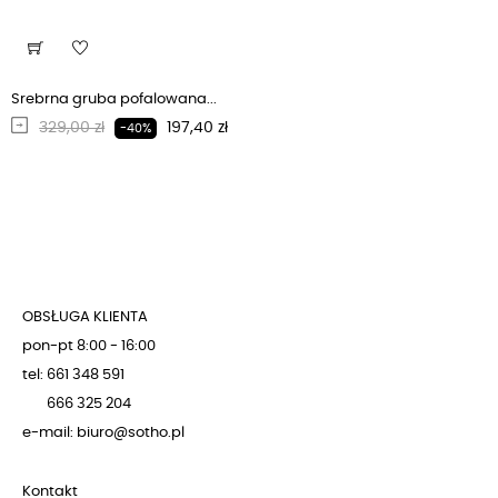
Srebrna gruba pofalowana...
Regularna cena
Cena
329,00 zł
197,40 zł
-40%
OBSŁUGA KLIENTA
pon-pt 8:00 - 16:00
tel: 661 348 591
666 325 204
e-mail: biuro@sotho.pl
Kontakt