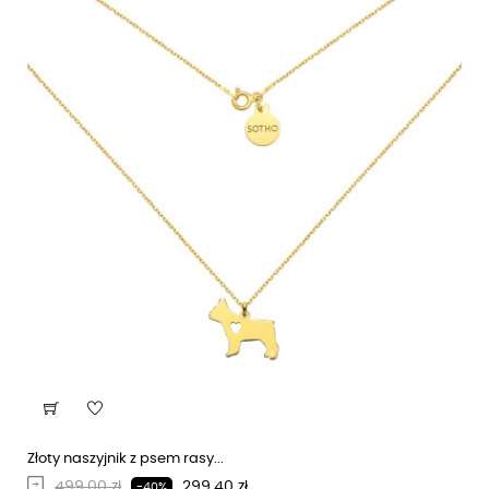
Złoty naszyjnik z psem rasy...
Regularna cena
Cena
499,00 zł
299,40 zł
-40%