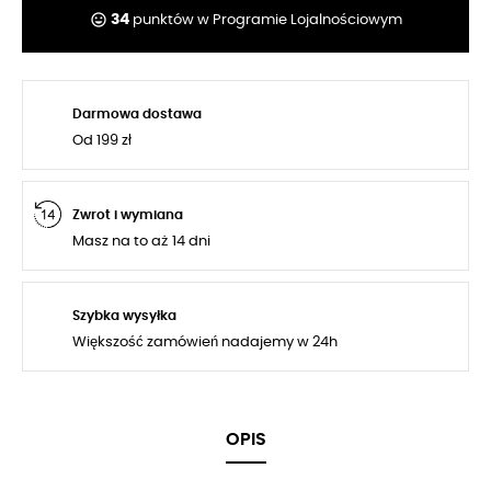
tag_faces
34
punktów w Programie Lojalnościowym
Darmowa dostawa
Od 199 zł
Zwrot i wymiana
Masz na to aż 14 dni
Szybka wysyłka
Większość zamówień nadajemy w 24h
OPIS