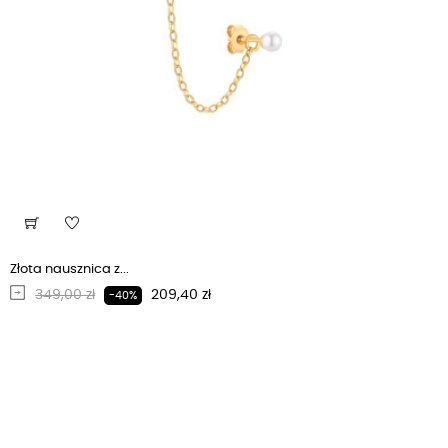
Złota nausznica z...
Regularna cena
Cena
349,00 zł
209,40 zł
-40%