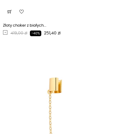
Złoty choker z białych...
Regularna cena
Cena
419,00 zł
251,40 zł
-40%