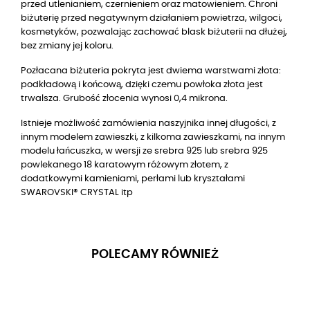
przed utlenianiem, czernieniem oraz matowieniem. Chroni
biżuterię przed negatywnym działaniem powietrza, wilgoci,
kosmetyków, pozwalając zachować blask biżuterii na dłużej,
bez zmiany jej koloru.
Pozłacana biżuteria pokryta jest dwiema warstwami złota:
podkładową i końcową, dzięki czemu powłoka złota jest
trwalsza. Grubość złocenia wynosi 0,4 mikrona.
Istnieje możliwość zamówienia naszyjnika innej długości, z
innym modelem zawieszki, z kilkoma zawieszkami, na innym
modelu łańcuszka, w wersji ze srebra 925 lub srebra 925
powlekanego
18
karatowym różowym złotem, z
dodatkowymi kamieniami, perłami lub kryształami
SWAROVSKI® CRYSTAL itp
POLECAMY RÓWNIEŻ