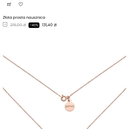
Złota prosta nausznica
Regularna cena
Cena
219,00 zł
131,40 zł
-40%