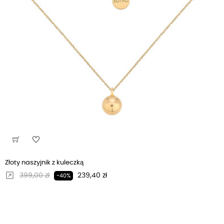
Złoty naszyjnik z kuleczką
Regularna cena
Cena
399,00 zł
239,40 zł
-40%