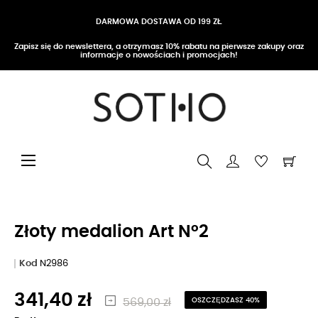
DARMOWA DOSTAWA OD 199 ZŁ
Zapisz się do newslettera, a otrzymasz 10% rabatu na pierwsze zakupy oraz
informacje o nowościach i promocjach!
Przełącz nawigację
☰
Złoty medalion Art N°2
Kod
N2986
341,40 zł
569,00 zł
OSZCZĘDZASZ 40%