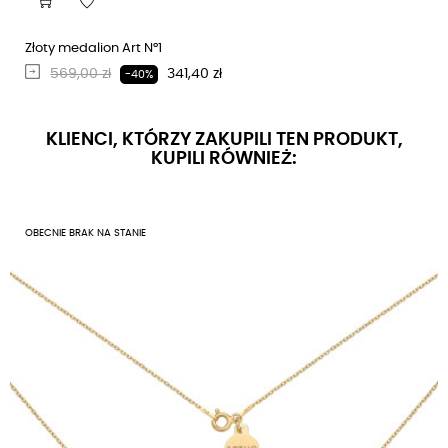
Złoty medalion Art N°1
Regularna cena
Cena
569,00 zł
341,40 zł
-40%
KLIENCI, KTÓRZY ZAKUPILI TEN PRODUKT,
KUPILI RÓWNIEŻ:
OBECNIE BRAK NA STANIE