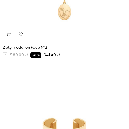
Złoty medalion Face N°2
Regularna cena
Cena
569,00 zł
341,40 zł
-40%